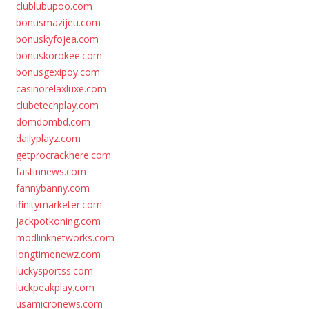
clublubupoo.com
bonusmazijeu.com
bonuskyfojea.com
bonuskorokee.com
bonusgexipoy.com
casinorelaxluxe.com
clubetechplay.com
domdombd.com
dailyplayz.com
getprocrackhere.com
fastinnews.com
fannybanny.com
ifinitymarketer.com
jackpotkoning.com
modlinknetworks.com
longtimenewz.com
luckysportss.com
luckpeakplay.com
usamicronews.com