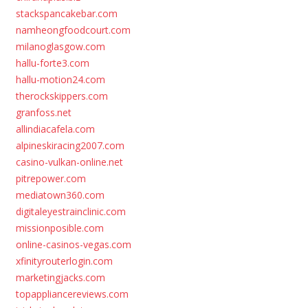
stackspancakebar.com
namheongfoodcourt.com
milanoglasgow.com
hallu-forte3.com
hallu-motion24.com
therockskippers.com
granfoss.net
allindiacafela.com
alpineskiracing2007.com
casino-vulkan-online.net
pitrepower.com
mediatown360.com
digitaleyestrainclinic.com
missionposible.com
online-casinos-vegas.com
xfinityrouterlogin.com
marketingjacks.com
topappliancereviews.com