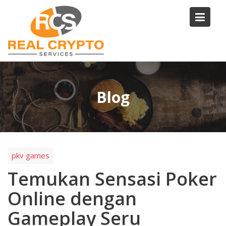
Skip
to
content
Blog
pkv games
Temukan Sensasi Poker
Online dengan
Gameplay Seru