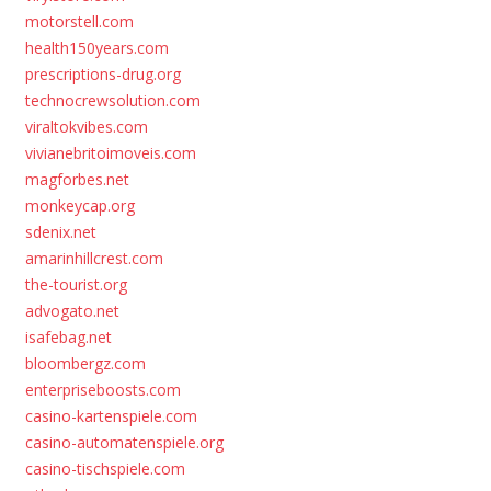
motorstell.com
health150years.com
prescriptions-drug.org
technocrewsolution.com
viraltokvibes.com
vivianebritoimoveis.com
magforbes.net
monkeycap.org
sdenix.net
amarinhillcrest.com
the-tourist.org
advogato.net
isafebag.net
bloombergz.com
enterpriseboosts.com
casino-kartenspiele.com
casino-automatenspiele.org
casino-tischspiele.com