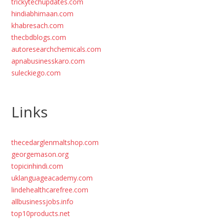
trickytechupdates.com
hindiabhimaan.com
khabresach.com
thecbdblogs.com
autoresearchchemicals.com
apnabusinesskaro.com
suleckiego.com
Links
thecedarglenmaltshop.com
georgemason.org
topicinhindi.com
uklanguageacademy.com
lindehealthcarefree.com
allbusinessjobs.info
top10products.net