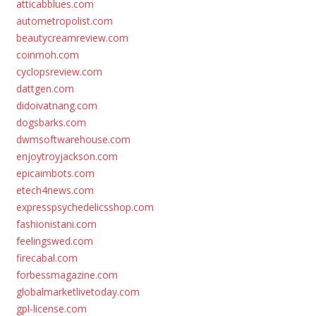
atticabblues.com
autometropolist.com
beautycreamreview.com
coinmoh.com
cyclopsreview.com
dattgen.com
didoivatnang.com
dogsbarks.com
dwmsoftwarehouse.com
enjoytroyjackson.com
epicaimbots.com
etech4news.com
expresspsychedelicsshop.com
fashionistani.com
feelingswed.com
firecabal.com
forbessmagazine.com
globalmarketlivetoday.com
gpl-license.com