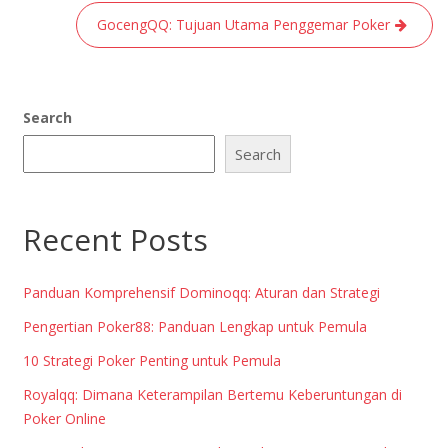
GocengQQ: Tujuan Utama Penggemar Poker
Search
Search
Recent Posts
Panduan Komprehensif Dominoqq: Aturan dan Strategi
Pengertian Poker88: Panduan Lengkap untuk Pemula
10 Strategi Poker Penting untuk Pemula
Royalqq: Dimana Keterampilan Bertemu Keberuntungan di
Poker Online