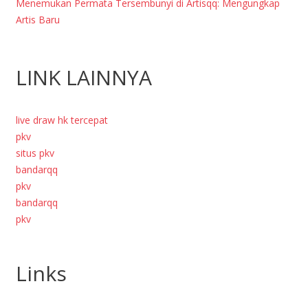
Menemukan Permata Tersembunyi di Artisqq: Mengungkap
Artis Baru
LINK LAINNYA
live draw hk tercepat
pkv
situs pkv
bandarqq
pkv
bandarqq
pkv
Links