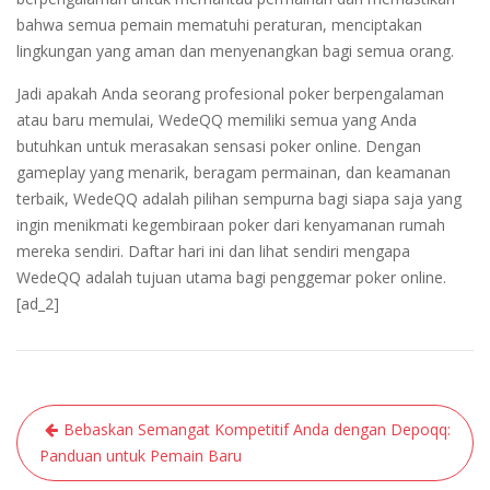
bahwa semua pemain mematuhi peraturan, menciptakan
lingkungan yang aman dan menyenangkan bagi semua orang.
Jadi apakah Anda seorang profesional poker berpengalaman
atau baru memulai, WedeQQ memiliki semua yang Anda
butuhkan untuk merasakan sensasi poker online. Dengan
gameplay yang menarik, beragam permainan, dan keamanan
terbaik, WedeQQ adalah pilihan sempurna bagi siapa saja yang
ingin menikmati kegembiraan poker dari kenyamanan rumah
mereka sendiri. Daftar hari ini dan lihat sendiri mengapa
WedeQQ adalah tujuan utama bagi penggemar poker online.
[ad_2]
Post
Bebaskan Semangat Kompetitif Anda dengan Depoqq:
navigation
Panduan untuk Pemain Baru