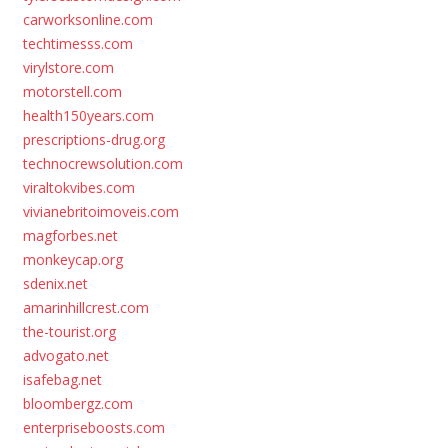
carworksonline.com
techtimesss.com
virylstore.com
motorstell.com
health150years.com
prescriptions-drug.org
technocrewsolution.com
viraltokvibes.com
vivianebritoimoveis.com
magforbes.net
monkeycap.org
sdenix.net
amarinhillcrest.com
the-tourist.org
advogato.net
isafebag.net
bloombergz.com
enterpriseboosts.com