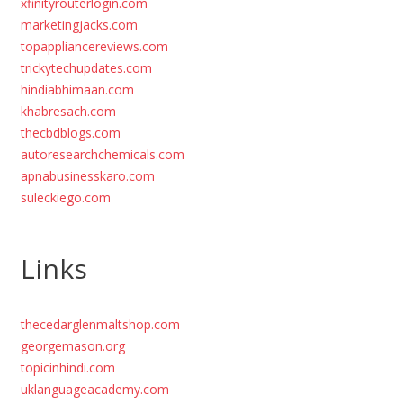
xfinityrouterlogin.com
marketingjacks.com
topappliancereviews.com
trickytechupdates.com
hindiabhimaan.com
khabresach.com
thecbdblogs.com
autoresearchchemicals.com
apnabusinesskaro.com
suleckiego.com
Links
thecedarglenmaltshop.com
georgemason.org
topicinhindi.com
uklanguageacademy.com