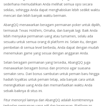
sederhana memudahkan Anda melihat semua opsi secara
sekilas, sehingga Anda dapat menghabiskan lebih sedikit waktu
mencari dan lebih banyak waktu bermain.
AbangQQ menawarkan beragam permainan poker untuk dipilih,
termasuk Texas Hold’em, Omaha, dan banyak lagi. Baik Anda
lebih menyukai permainan uang atau turnamen, selalu ada
sesuatu untuk semua orang di platform ini. Selain itu, dengan
pembelian di semua level berbeda, Anda dapat dengan mudah
menemukan game yang sesuai dengan anggaran Anda.
Selain beragam permainan yang tersedia, AbangQQ juga
menawarkan beragam bonus dan promosi agar suasana
semakin seru. Dari bonus sambutan untuk pemain baru hingga
hadiah loyalitas untuk pemain tetap, ada banyak cara untuk
meningkatkan uang Anda dan memanfaatkan waktu Anda
sebaik-baiknya di situs ini.
Fitur menonjol lainnya dari AbangQQ adalah komitmennya
terhadap permainan yang adil dan keamanan. Platform ini