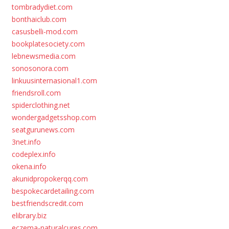
tombradydiet.com
bonthaiclub.com
casusbelli-mod.com
bookplatesociety.com
lebnewsmedia.com
sonosonora.com
linkuusinternasional1.com
friendsroll.com
spiderclothing.net
wondergadgetsshop.com
seatgurunews.com
3net.info
codeplex.info
okena.info
akunidpropokerqq.com
bespokecardetailing.com
bestfriendscredit.com
elibrary.biz
eczema-naturalcures.com