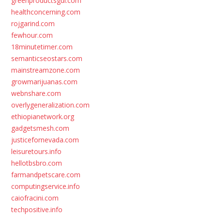
greenproductsgui.com
healthconcerning.com
rojgarind.com
fewhour.com
18minutetimer.com
semanticseostars.com
mainstreamzone.com
growmarijuanas.com
webnshare.com
overlygeneralization.com
ethiopianetwork.org
gadgetsmesh.com
justicefornevada.com
leisuretours.info
hellotbsbro.com
farmandpetscare.com
computingservice.info
caiofracini.com
techpositive.info