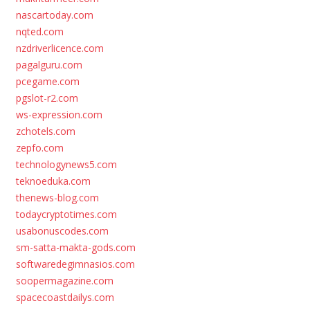
nascartoday.com
nqted.com
nzdriverlicence.com
pagalguru.com
pcegame.com
pgslot-r2.com
ws-expression.com
zchotels.com
zepfo.com
technologynews5.com
teknoeduka.com
thenews-blog.com
todaycryptotimes.com
usabonuscodes.com
sm-satta-makta-gods.com
softwaredegimnasios.com
soopermagazine.com
spacecoastdailys.com