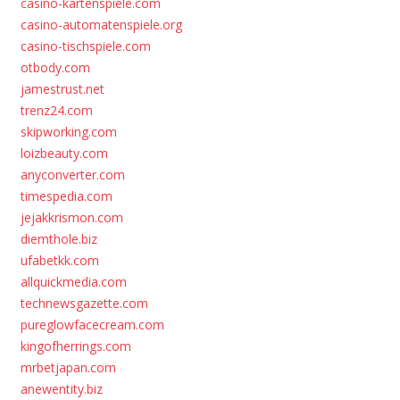
casino-kartenspiele.com
casino-automatenspiele.org
casino-tischspiele.com
otbody.com
jamestrust.net
trenz24.com
skipworking.com
loizbeauty.com
anyconverter.com
timespedia.com
jejakkrismon.com
diemthole.biz
ufabetkk.com
allquickmedia.com
technewsgazette.com
pureglowfacecream.com
kingofherrings.com
mrbetjapan.com
anewentity.biz