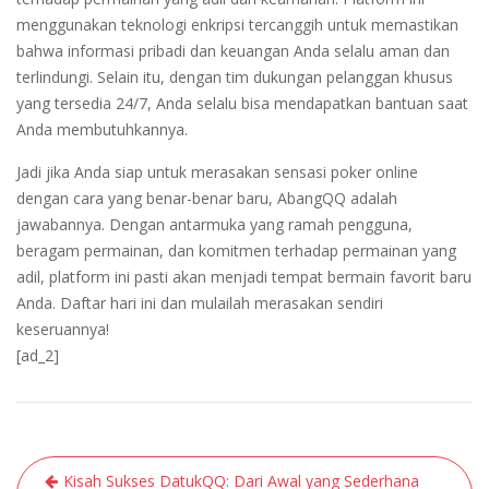
menggunakan teknologi enkripsi tercanggih untuk memastikan
bahwa informasi pribadi dan keuangan Anda selalu aman dan
terlindungi. Selain itu, dengan tim dukungan pelanggan khusus
yang tersedia 24/7, Anda selalu bisa mendapatkan bantuan saat
Anda membutuhkannya.
Jadi jika Anda siap untuk merasakan sensasi poker online
dengan cara yang benar-benar baru, AbangQQ adalah
jawabannya. Dengan antarmuka yang ramah pengguna,
beragam permainan, dan komitmen terhadap permainan yang
adil, platform ini pasti akan menjadi tempat bermain favorit baru
Anda. Daftar hari ini dan mulailah merasakan sendiri
keseruannya!
[ad_2]
Post
Kisah Sukses DatukQQ: Dari Awal yang Sederhana