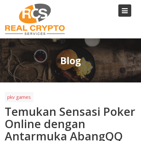
Skip
to
content
Blog
pkv games
Temukan Sensasi Poker
Online dengan
Antarmuka AbangQQ