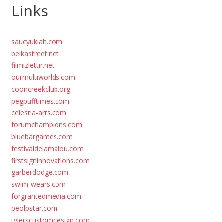
Links
saucyukiah.com
beikastreet.net
filmizlettir.net
ourmultiworlds.com
cooncreekclub.org
pegpufftimes.com
celestia-arts.com
forumchampions.com
bluebargames.com
festivaldelamalou.com
firstsigninnovations.com
garberdodge.com
swim-wears.com
forgrantedmedia.com
peolpstar.com
tylerscustomdesign.com