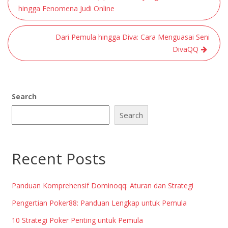
navigation
hingga Fenomena Judi Online
Dari Pemula hingga Diva: Cara Menguasai Seni
DivaQQ
Search
Search
Recent Posts
Panduan Komprehensif Dominoqq: Aturan dan Strategi
Pengertian Poker88: Panduan Lengkap untuk Pemula
10 Strategi Poker Penting untuk Pemula