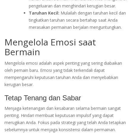
pengeluaran dan menghindari kerugian besar.
Taruhan Kecil:
Mulailah dengan taruhan kecil dan
tingkatkan taruhan secara bertahap saat Anda
merasakan permainan berjalan menguntungkan.
Mengelola Emosi saat
Bermain
Mengelola emosi adalah aspek penting yang sering diabaikan
oleh pemain baru. Emosi yang tidak terkendali dapat
mempengaruhi keputusan taruhan Anda dan menyebabkan
kerugian besar.
Tetap Tenang dan Sabar
Menjaga ketenangan dan kesabaran selama bermain sangat
penting. Hindari membuat keputusan impulsif yang dapat
merugikan Anda. Fokus pada strategi yang telah Anda tetapkan
sebelumnya untuk menjaga konsistensi dalam permainan.