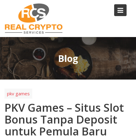
Skip
to
content
Blog
pkv games
PKV Games – Situs Slot
Bonus Tanpa Deposit
untuk Pemula Baru