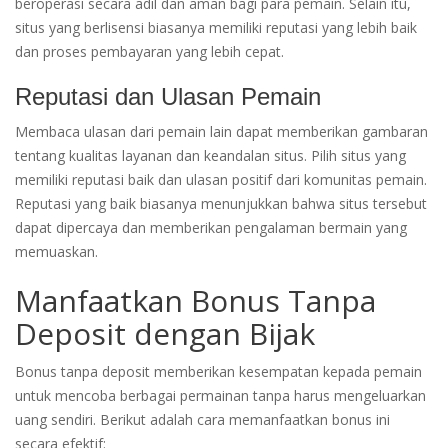
beroperasi secara adil dan aman bagi para pemain. Selain itu,
situs yang berlisensi biasanya memiliki reputasi yang lebih baik
dan proses pembayaran yang lebih cepat.
Reputasi dan Ulasan Pemain
Membaca ulasan dari pemain lain dapat memberikan gambaran
tentang kualitas layanan dan keandalan situs. Pilih situs yang
memiliki reputasi baik dan ulasan positif dari komunitas pemain.
Reputasi yang baik biasanya menunjukkan bahwa situs tersebut
dapat dipercaya dan memberikan pengalaman bermain yang
memuaskan.
Manfaatkan Bonus Tanpa
Deposit dengan Bijak
Bonus tanpa deposit memberikan kesempatan kepada pemain
untuk mencoba berbagai permainan tanpa harus mengeluarkan
uang sendiri. Berikut adalah cara memanfaatkan bonus ini
secara efektif: