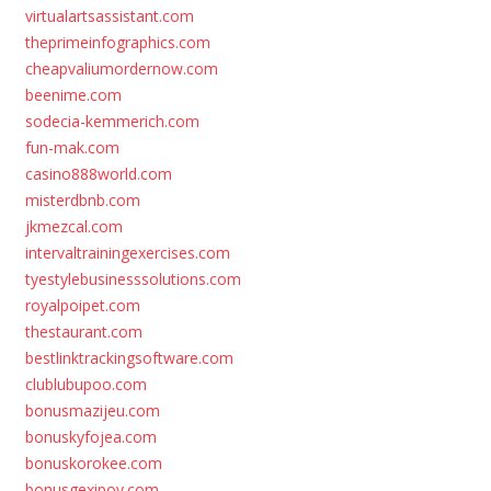
virtualartsassistant.com
theprimeinfographics.com
cheapvaliumordernow.com
beenime.com
sodecia-kemmerich.com
fun-mak.com
casino888world.com
misterdbnb.com
jkmezcal.com
intervaltrainingexercises.com
tyestylebusinesssolutions.com
royalpoipet.com
thestaurant.com
bestlinktrackingsoftware.com
clublubupoo.com
bonusmazijeu.com
bonuskyfojea.com
bonuskorokee.com
bonusgexipoy.com