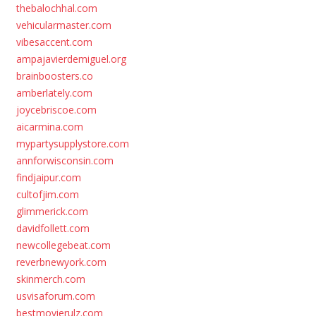
thebalochhal.com
vehicularmaster.com
vibesaccent.com
ampajavierdemiguel.org
brainboosters.co
amberlately.com
joycebriscoe.com
aicarmina.com
mypartysupplystore.com
annforwisconsin.com
findjaipur.com
cultofjim.com
glimmerick.com
davidfollett.com
newcollegebeat.com
reverbnewyork.com
skinmerch.com
usvisaforum.com
bestmovierulz.com