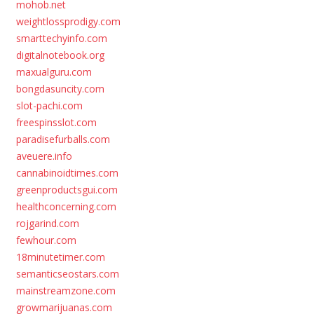
mohob.net
weightlossprodigy.com
smarttechyinfo.com
digitalnotebook.org
maxualguru.com
bongdasuncity.com
slot-pachi.com
freespinsslot.com
paradisefurballs.com
aveuere.info
cannabinoidtimes.com
greenproductsgui.com
healthconcerning.com
rojgarind.com
fewhour.com
18minutetimer.com
semanticseostars.com
mainstreamzone.com
growmarijuanas.com