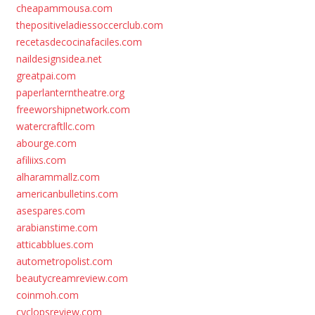
cheapammousa.com
thepositiveladiessoccerclub.com
recetasdecocinafaciles.com
naildesignsidea.net
greatpai.com
paperlanterntheatre.org
freeworshipnetwork.com
watercraftllc.com
abourge.com
afiliixs.com
alharammallz.com
americanbulletins.com
asespares.com
arabianstime.com
atticabblues.com
autometropolist.com
beautycreamreview.com
coinmoh.com
cyclopsreview.com