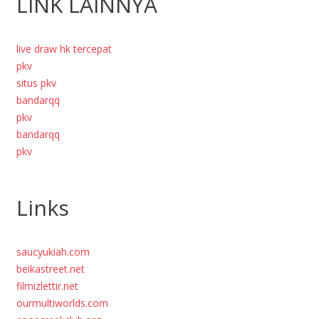
LINK LAINNYA
live draw hk tercepat
pkv
situs pkv
bandarqq
pkv
bandarqq
pkv
Links
saucyukiah.com
beikastreet.net
filmizlettir.net
ourmultiworlds.com