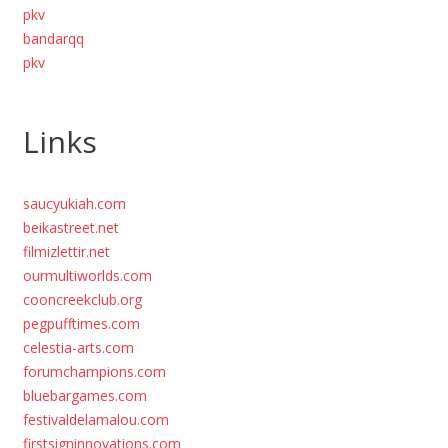
pkv
bandarqq
pkv
Links
saucyukiah.com
beikastreet.net
filmizlettir.net
ourmultiworlds.com
cooncreekclub.org
pegpufftimes.com
celestia-arts.com
forumchampions.com
bluebargames.com
festivaldelamalou.com
firstsigninnovations.com