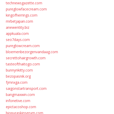
technewsgazette.com
pureglowfacecream.com
kingofherrings.com
mrbetjapan.com
anewentity.biz
appkuala.com
seo7days.com
pureglowcream.com
bloemenbezorgenvandaag.com
secrettohairgrowth.com
tasteofthaitogo.com
bunnynkitty.com
bezopasnik.org
fjmnxga.com
saigonstartransport.com
bangmaxwin.com
infonetive.com
epictacoshop.com
biopuraskinserum.com