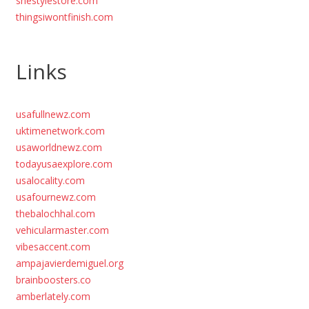
shestylestore.com
thingsiwontfinish.com
Links
usafullnewz.com
uktimenetwork.com
usaworldnewz.com
todayusaexplore.com
usalocality.com
usafournewz.com
thebalochhal.com
vehicularmaster.com
vibesaccent.com
ampajavierdemiguel.org
brainboosters.co
amberlately.com