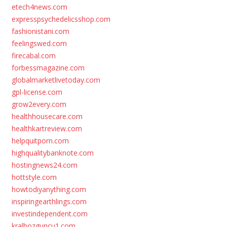
etech4news.com
expresspsychedelicsshop.com
fashionistani.com
feelingswed.com
firecabal.com
forbessmagazine.com
globalmarketlivetoday.com
gpl-license.com
grow2every.com
healthhousecare.com
healthkartreview.com
helpquitporn.com
highqualitybanknote.com
hostingnews24.com
hottstyle.com
howtodiyanything.com
inspiringearthlings.com
investindependent.com
kralbozguncu1.com