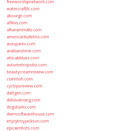
freeworshipnetwork.com
watercraftllc.com
abourge.com
afiliixs.com
alharammallz.com
americanbulletins.com
asespares.com
arabianstime.com
atticabblues.com
autometropolist.com
beautycreamreview.com
coinmoh.com
cyclopsreview.com
dattgen.com
didoivatnang.com
dogsbarks.com
dwmsoftwarehouse.com
enjoytroyjackson.com
epicaimbots.com