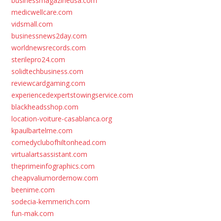
businessmagazineusa.com
medicwellcare.com
vidsmall.com
businessnews2day.com
worldnewsrecords.com
sterilepro24.com
solidtechbusiness.com
reviewcardgaming.com
experiencedexpertstowingservice.com
blackheadsshop.com
location-voiture-casablanca.org
kpaulbartelme.com
comedyclubofhiltonhead.com
virtualartsassistant.com
theprimeinfographics.com
cheapvaliumordernow.com
beenime.com
sodecia-kemmerich.com
fun-mak.com