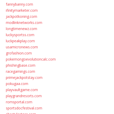
fannybanny.com
ifinitymarketer.com
jackpotkoning.com
modlinknetworks.com
longtimenewz.com
luckysportss.com
luckpeakplay.com
usamicronews.com
grofashion.com
pokemongoevolutioncalc.com
phishingbase.com
racegamings.com
primejackpotstay.com
pokugaa.com
playvaultgame.com
playgrandresorts.com
romsportal.com
sportsdocfestival.com