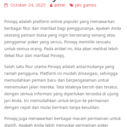
October 24, 2025
admin
pkv games
Pinoqq adalah platform online populer yang menawarkan
berbagai fitur dan manfaat bagi penggunanya. Apakah Anda
seorang pemain biasa yang ingin bersenang-senang atau
penggemar poker yang serius, Pinoqq memiliki sesuatu
untuk semua orang. Pada artikel ini, kita akan melihat lebih
dekat fitur dan manfaat Pinoqq.
Salah satu fitur utama Pinoqq adalah antarmukanya yang
ramah pengguna. Platform ini mudah dinavigasi, sehingga
memudahkan pemain baru dan berpengalaman untuk
menemukan jalan mereka. Tata letaknya bersih dan teratur,
dengan semua informasi yang diperlukan tersedia di ujung
jari Anda. Ini memudahkan untuk terjun ke permainan
dengan cepat dan mulai bermain tanpa kesulitan.
Pinoqq juga menawarkan berbagai macam permainan untuk
dipilih. Apakah Anda lebih menyukai permainan poker