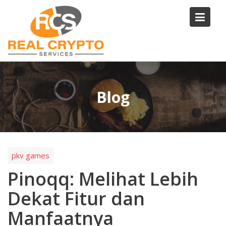
Skip
to
content
Blog
pkv games
Pinoqq: Melihat Lebih
Dekat Fitur dan
Manfaatnya