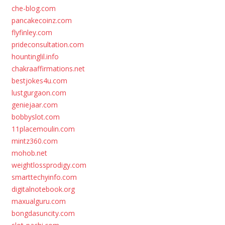
che-blog.com
pancakecoinz.com
flyfinley.com
prideconsultation.com
hountinglil.info
chakraaffirmations.net
bestjokes4u.com
lustgurgaon.com
geniejaar.com
bobbyslot.com
11placemoulin.com
mintz360.com
mohob.net
weightlossprodigy.com
smarttechyinfo.com
digitalnotebook.org
maxualguru.com
bongdasuncity.com