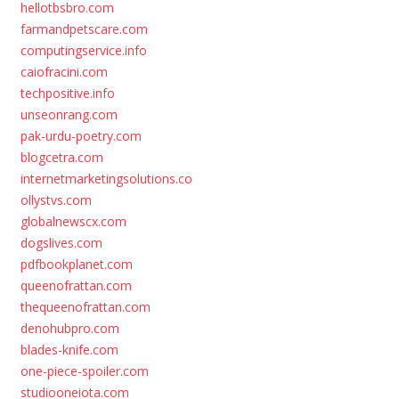
hellotbsbro.com
farmandpetscare.com
computingservice.info
caiofracini.com
techpositive.info
unseonrang.com
pak-urdu-poetry.com
blogcetra.com
internetmarketingsolutions.co
ollystvs.com
globalnewscx.com
dogslives.com
pdfbookplanet.com
queenofrattan.com
thequeenofrattan.com
denohubpro.com
blades-knife.com
one-piece-spoiler.com
studiooneiota.com