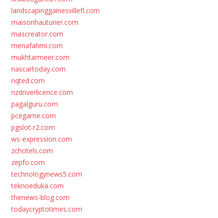
landscapinggainesvillefl.com
maisonhauturier.com
mascreator.com
menafahmi.com
mukhtarmeer.com
nascartoday.com
nqted.com
nzdriverlicence.com
pagalguru.com
pcegame.com
pgslot-r2.com
ws-expression.com
zchotels.com
zepfo.com
technologynews5.com
teknoeduka.com
thenews-blog.com
todaycryptotimes.com