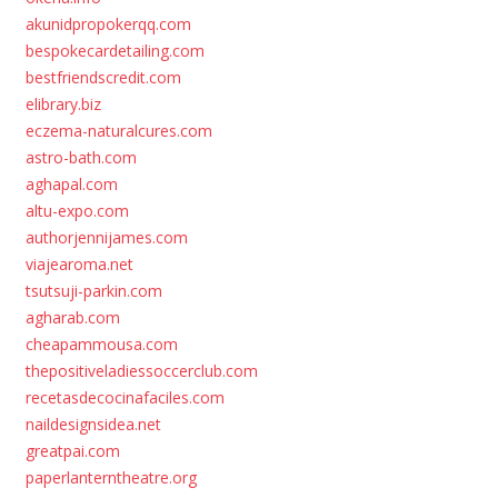
akunidpropokerqq.com
bespokecardetailing.com
bestfriendscredit.com
elibrary.biz
eczema-naturalcures.com
astro-bath.com
aghapal.com
altu-expo.com
authorjennijames.com
viajearoma.net
tsutsuji-parkin.com
agharab.com
cheapammousa.com
thepositiveladiessoccerclub.com
recetasdecocinafaciles.com
naildesignsidea.net
greatpai.com
paperlanterntheatre.org