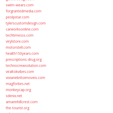
swim-wears.com
forgrantedmedia.com
peolpstar.com
tylerscustomdesign.com
carworksonline.com
techtimesss.com
virylstore.com
motorstell.com
health150years.com
prescriptions-drug.org
technocrewsolution.com
viraltokvibes.com
vivianebritoimoveis.com
magforbes.net
monkeycap.org
sdenix.net
amarinhillcrest.com
the-tourist.org