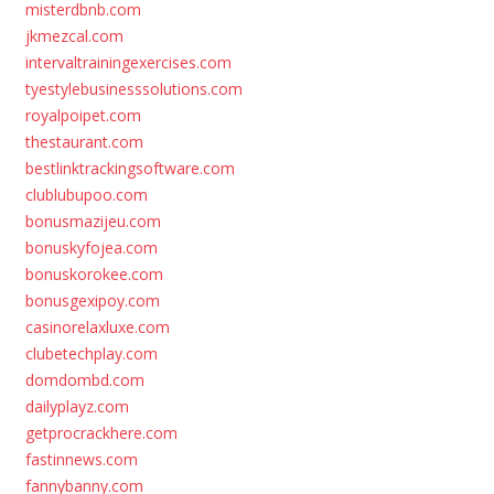
misterdbnb.com
jkmezcal.com
intervaltrainingexercises.com
tyestylebusinesssolutions.com
royalpoipet.com
thestaurant.com
bestlinktrackingsoftware.com
clublubupoo.com
bonusmazijeu.com
bonuskyfojea.com
bonuskorokee.com
bonusgexipoy.com
casinorelaxluxe.com
clubetechplay.com
domdombd.com
dailyplayz.com
getprocrackhere.com
fastinnews.com
fannybanny.com