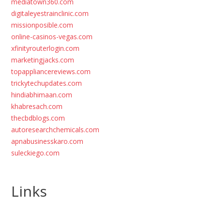
mediatown360.com
digitaleyestrainclinic.com
missionposible.com
online-casinos-vegas.com
xfinityrouterlogin.com
marketingjacks.com
topappliancereviews.com
trickytechupdates.com
hindiabhimaan.com
khabresach.com
thecbdblogs.com
autoresearchchemicals.com
apnabusinesskaro.com
suleckiego.com
Links