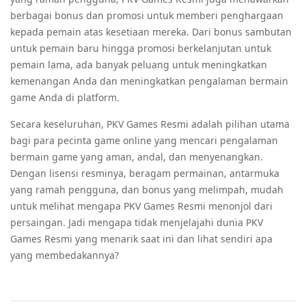
berbagai bonus dan promosi untuk memberi penghargaan
kepada pemain atas kesetiaan mereka. Dari bonus sambutan
untuk pemain baru hingga promosi berkelanjutan untuk
pemain lama, ada banyak peluang untuk meningkatkan
kemenangan Anda dan meningkatkan pengalaman bermain
game Anda di platform.
Secara keseluruhan, PKV Games Resmi adalah pilihan utama
bagi para pecinta game online yang mencari pengalaman
bermain game yang aman, andal, dan menyenangkan.
Dengan lisensi resminya, beragam permainan, antarmuka
yang ramah pengguna, dan bonus yang melimpah, mudah
untuk melihat mengapa PKV Games Resmi menonjol dari
persaingan. Jadi mengapa tidak menjelajahi dunia PKV
Games Resmi yang menarik saat ini dan lihat sendiri apa
yang membedakannya?