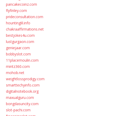
pancakecoinz.com
flyfinley.com
prideconsultation.com
hountinglil.info
chakraaffirmations.net
bestjokes4u.com
lustgurgaon.com
geniejaar.com
bobbyslot.com
11placemoulin.com
mintz360.com
mohob.net
weightlossprodigy.com
smarttechyinfo.com
digitalnotebook.org
maxualguru.com
bongdasuncity.com
slot-pachi.com