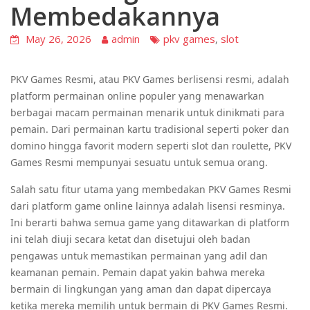
Membedakannya
May 26, 2026
admin
pkv games
slot
,
PKV Games Resmi, atau PKV Games berlisensi resmi, adalah
platform permainan online populer yang menawarkan
berbagai macam permainan menarik untuk dinikmati para
pemain. Dari permainan kartu tradisional seperti poker dan
domino hingga favorit modern seperti slot dan roulette, PKV
Games Resmi mempunyai sesuatu untuk semua orang.
Salah satu fitur utama yang membedakan PKV Games Resmi
dari platform game online lainnya adalah lisensi resminya.
Ini berarti bahwa semua game yang ditawarkan di platform
ini telah diuji secara ketat dan disetujui oleh badan
pengawas untuk memastikan permainan yang adil dan
keamanan pemain. Pemain dapat yakin bahwa mereka
bermain di lingkungan yang aman dan dapat dipercaya
ketika mereka memilih untuk bermain di PKV Games Resmi.