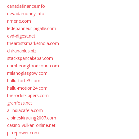
canadafinance.info
nevadamoney.info
rimene.com
ledepanneur-pigalle.com
dvd-digest.net
theartistsmarketnola.com
chiranaplus.biz
stackspancakebar.com
namheongfoodcourt.com
milanoglasgow.com
hallu-forte3.com
hallu-motion24.com
therockskippers.com
granfoss.net
allindiacafela.com
alpineskiracing2007.com
casino-vulkan-online.net
pitrepower.com