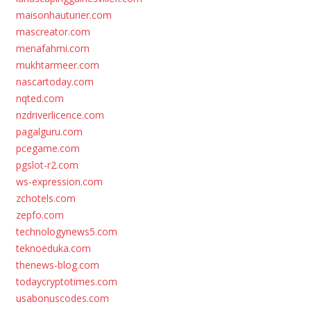
maisonhauturier.com
mascreator.com
menafahmi.com
mukhtarmeer.com
nascartoday.com
nqted.com
nzdriverlicence.com
pagalguru.com
pcegame.com
pgslot-r2.com
ws-expression.com
zchotels.com
zepfo.com
technologynews5.com
teknoeduka.com
thenews-blog.com
todaycryptotimes.com
usabonuscodes.com