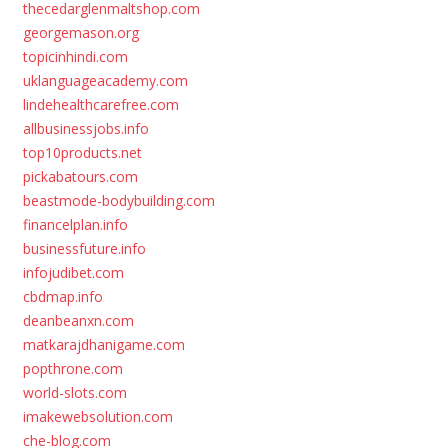
thecedarglenmaltshop.com
georgemason.org
topicinhindi.com
uklanguageacademy.com
lindehealthcarefree.com
allbusinessjobs.info
top10products.net
pickabatours.com
beastmode-bodybuilding.com
financelplan.info
businessfuture.info
infojudibet.com
cbdmap.info
deanbeanxn.com
matkarajdhanigame.com
popthrone.com
world-slots.com
imakewebsolution.com
che-blog.com