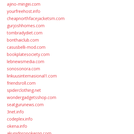
ajino-mingei.com
yourfreehost.info
cheapnorthfacejacketsm.com
gurjoshhomes.com
tombradydiet.com
bonthaiclub.com
casusbelli-mod.com
bookplatesociety.com
lebnewsmedia.com
sonosonora.com
linkuusinternasional1.com
friendsroll.com
spiderclothing.net
wondergadgetsshop.com
seatgurunews.com
3net.info
codeplex.info
okena.info
akunidpropokerqq.com