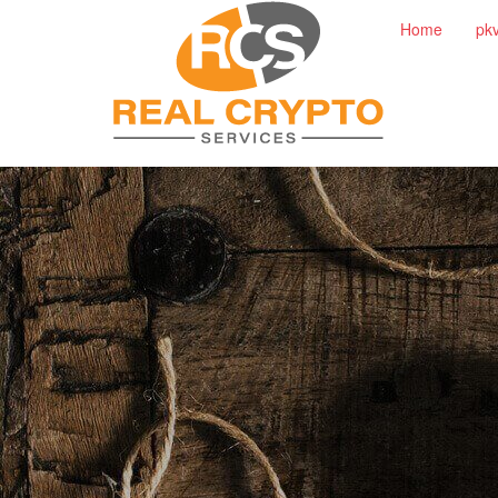
Skip
Home
pk
to
content