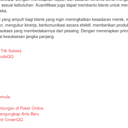
sesuai kebutuhan. Kuantifikasi juga dapat membantu bisnis untuk m
eka.
yang ampuh bagi bisnis yang ingin meningkatkan kesadaran merek, m
 mengukur kinerja, berkomunikasi secara efektif, memberikan produk 
 sukses yang membedakannya dari pesaing. Dengan menerapkan prinsip
 kesuksesan jangka panjang.
 Trik Sukses
arudaQQ
emula
tungan di Poker Online
engungkap Artis Baru
khir CrownQQ