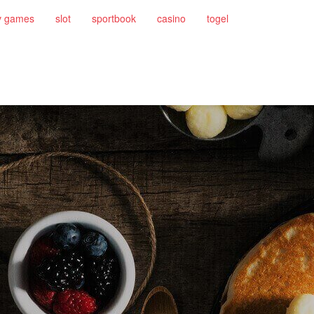
v games
slot
sportbook
casino
togel