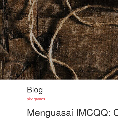
Blog
pkv games
Menguasai IMCQQ: Ca