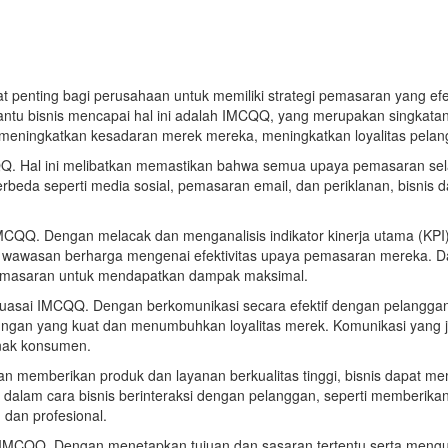
gat penting bagi perusahaan untuk memiliki strategi pemasaran yang efe
ntu bisnis mencapai hal ini adalah IMCQQ, yang merupakan singkatan d
 meningkatkan kesadaran merek mereka, meningkatkan loyalitas pela
QQ. Hal ini melibatkan memastikan bahwa semua upaya pemasaran sel
eda seperti media sosial, pemasaran email, dan periklanan, bisnis 
Q. Dengan melacak dan menganalisis indikator kinerja utama (KPI) sepe
h wawasan berharga mengenai efektivitas upaya pemasaran mereka. D
pemasaran untuk mendapatkan dampak maksimal.
asai IMCQQ. Dengan berkomunikasi secara efektif dengan pelanggan me
ungan yang kuat dan menumbuhkan loyalitas merek. Komunikasi yang j
enak konsumen.
n memberikan produk dan layanan berkualitas tinggi, bisnis dapat m
n dalam cara bisnis berinteraksi dengan pelanggan, seperti memberik
 dan profesional.
ai IMCQQ. Dengan menetapkan tujuan dan sasaran tertentu serta mengu