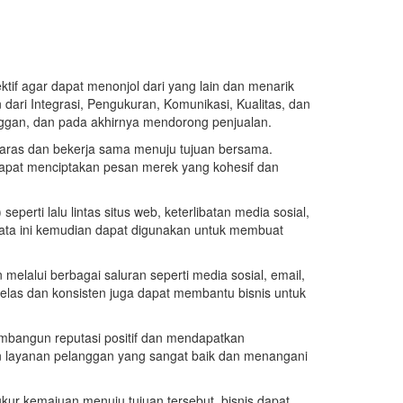
ktif agar dapat menonjol dari yang lain dan menarik
ari Integrasi, Pengukuran, Komunikasi, Kualitas, dan
nggan, dan pada akhirnya mendorong penjualan.
aras dan bekerja sama menuju tujuan bersama.
dapat menciptakan pesan merek yang kohesif dan
rti lalu lintas situs web, keterlibatan media sosial,
ata ini kemudian dapat digunakan untuk membuat
lalui berbagai saluran seperti media sosial, email,
elas dan konsisten juga dapat membantu bisnis untuk
embangun reputasi positif dan mendapatkan
an layanan pelanggan yang sangat baik dan menangani
kur kemajuan menuju tujuan tersebut, bisnis dapat