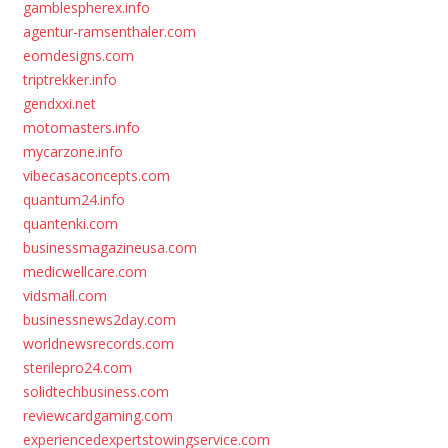
gamblespherex.info
agentur-ramsenthaler.com
eomdesigns.com
triptrekker.info
gendxxi.net
motomasters.info
mycarzone.info
vibecasaconcepts.com
quantum24.info
quantenki.com
businessmagazineusa.com
medicwellcare.com
vidsmall.com
businessnews2day.com
worldnewsrecords.com
sterilepro24.com
solidtechbusiness.com
reviewcardgaming.com
experiencedexpertstowingservice.com