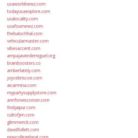
usaworldnewz.com
todayusaexplore.com
usalocality.com
usafournewz.com
thebalochhal.com
vehicularmaster.com
vibesaccent.com
ampajavierdemiguel.org
brainboosters.co
amberlately.com
joycebriscoe.com
aicarmina.com
mypartysupplystore.com
annforwisconsin.com
findjaipur.com
cultofjim.com
glimmerick.com
davidfollett.com
newcollegebeat.com