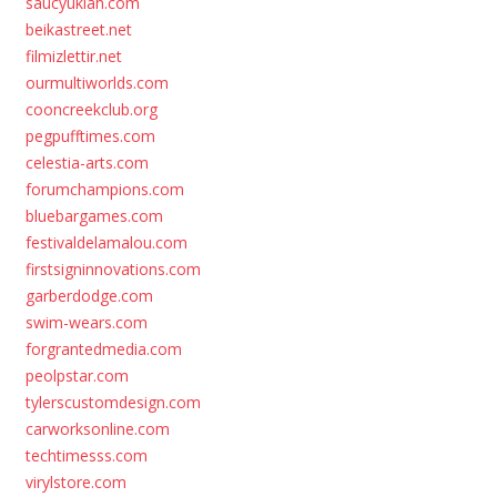
saucyukiah.com
beikastreet.net
filmizlettir.net
ourmultiworlds.com
cooncreekclub.org
pegpufftimes.com
celestia-arts.com
forumchampions.com
bluebargames.com
festivaldelamalou.com
firstsigninnovations.com
garberdodge.com
swim-wears.com
forgrantedmedia.com
peolpstar.com
tylerscustomdesign.com
carworksonline.com
techtimesss.com
virylstore.com