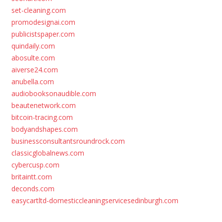
set-cleaning.com
promodesignai.com
publicistspaper.com
quindaily.com
abosulte.com
aiverse24.com
anubella.com
audiobooksonaudible.com
beautenetwork.com
bitcoin-tracing.com
bodyandshapes.com
businessconsultantsroundrock.com
classicglobalnews.com
cybercusp.com
britaintt.com
deconds.com
easycartltd-domesticcleaningservicesedinburgh.com