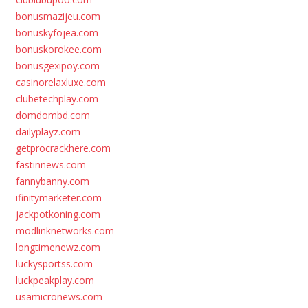
bonusmazijeu.com
bonuskyfojea.com
bonuskorokee.com
bonusgexipoy.com
casinorelaxluxe.com
clubetechplay.com
domdombd.com
dailyplayz.com
getprocrackhere.com
fastinnews.com
fannybanny.com
ifinitymarketer.com
jackpotkoning.com
modlinknetworks.com
longtimenewz.com
luckysportss.com
luckpeakplay.com
usamicronews.com