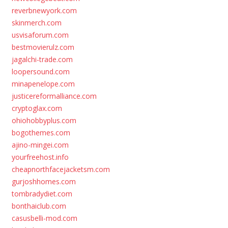
reverbnewyork.com
skinmerch.com
usvisaforum.com
bestmovierulz.com
jagalchi-trade.com
loopersound.com
minapenelope.com
justicereformalliance.com
cryptoglax.com
ohiohobbyplus.com
bogothemes.com
ajino-mingei.com
yourfreehost.info
cheapnorthfacejacketsm.com
gurjoshhomes.com
tombradydiet.com
bonthaiclub.com
casusbelli-mod.com