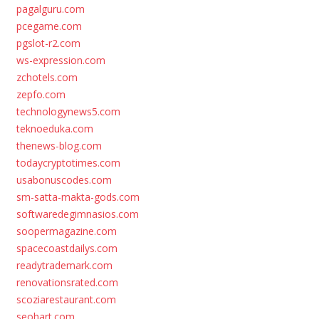
pagalguru.com
pcegame.com
pgslot-r2.com
ws-expression.com
zchotels.com
zepfo.com
technologynews5.com
teknoeduka.com
thenews-blog.com
todaycryptotimes.com
usabonuscodes.com
sm-satta-makta-gods.com
softwaredegimnasios.com
soopermagazine.com
spacecoastdailys.com
readytrademark.com
renovationsrated.com
scoziarestaurant.com
seohart.com