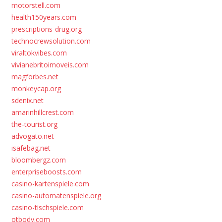
motorstell.com
health150years.com
prescriptions-drug.org
technocrewsolution.com
viraltokvibes.com
vivianebritoimoveis.com
magforbes.net
monkeycap.org
sdenix.net
amarinhillcrest.com
the-tourist.org
advogato.net
isafebag.net
bloombergz.com
enterpriseboosts.com
casino-kartenspiele.com
casino-automatenspiele.org
casino-tischspiele.com
otbody.com