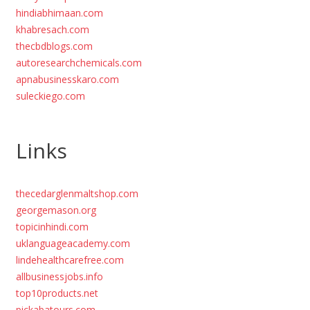
hindiabhimaan.com
khabresach.com
thecbdblogs.com
autoresearchchemicals.com
apnabusinesskaro.com
suleckiego.com
Links
thecedarglenmaltshop.com
georgemason.org
topicinhindi.com
uklanguageacademy.com
lindehealthcarefree.com
allbusinessjobs.info
top10products.net
pickabatours.com