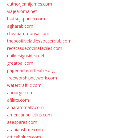
authorjennijames.com
viajearoma.net
tsutsuji-parkin.com
agharab.com
cheapammousa.com
thepositiveladiessoccerclub.com
recetasdecocinafaciles.com
naildesignsidea.net
greatpai.com
paperlanterntheatre.org
freeworshipnetwork.com
watercraftllc.com
abourge.com
afiliixs.com
alharammallz.com
americanbulletins.com
asespares.com
arabianstime.com
atticabblues.com