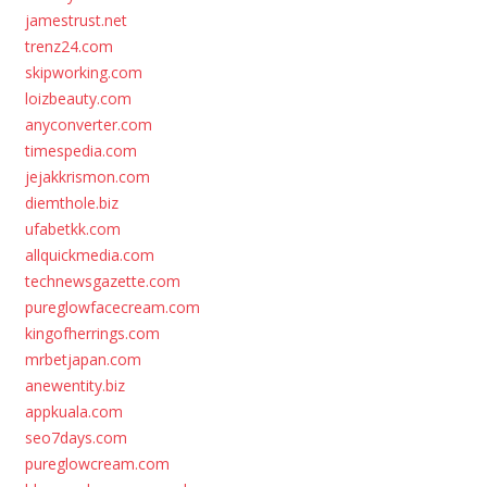
jamestrust.net
trenz24.com
skipworking.com
loizbeauty.com
anyconverter.com
timespedia.com
jejakkrismon.com
diemthole.biz
ufabetkk.com
allquickmedia.com
technewsgazette.com
pureglowfacecream.com
kingofherrings.com
mrbetjapan.com
anewentity.biz
appkuala.com
seo7days.com
pureglowcream.com