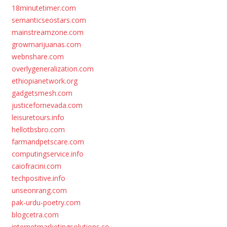
18minutetimer.com
semanticseostars.com
mainstreamzone.com
growmarijuanas.com
webnshare.com
overlygeneralization.com
ethiopianetwork.org
gadgetsmesh.com
justicefornevada.com
leisuretours.info
hellotbsbro.com
farmandpetscare.com
computingservice.info
caiofracini.com
techpositive.info
unseonrang.com
pak-urdu-poetry.com
blogcetra.com
internetmarketingsolutions.co