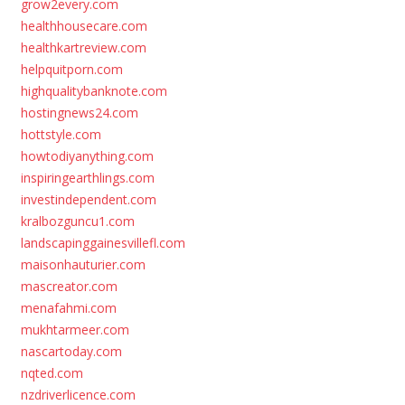
grow2every.com
healthhousecare.com
healthkartreview.com
helpquitporn.com
highqualitybanknote.com
hostingnews24.com
hottstyle.com
howtodiyanything.com
inspiringearthlings.com
investindependent.com
kralbozguncu1.com
landscapinggainesvillefl.com
maisonhauturier.com
mascreator.com
menafahmi.com
mukhtarmeer.com
nascartoday.com
nqted.com
nzdriverlicence.com