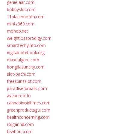
geniejaar.com
bobbyslot.com
11placemoulin.com
mintz360.com
mohob.net
weightlossprodigy.com
smarttechyinfo.com
digitalnotebook.org
maxualguru.com
bongdasuncity.com
slot-pachi.com
freespinsslot.com
paradisefurballs.com
aveuere.info
cannabinoidtimes.com
greenproductsgui.com
healthconcerning.com
rojgarind.com
fewhour.com