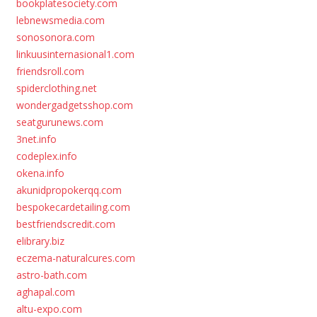
bookplatesociety.com
lebnewsmedia.com
sonosonora.com
linkuusinternasional1.com
friendsroll.com
spiderclothing.net
wondergadgetsshop.com
seatgurunews.com
3net.info
codeplex.info
okena.info
akunidpropokerqq.com
bespokecardetailing.com
bestfriendscredit.com
elibrary.biz
eczema-naturalcures.com
astro-bath.com
aghapal.com
altu-expo.com