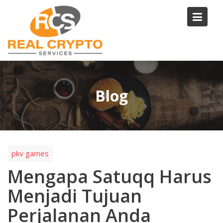
Skip
to
content
Blog
pkv games
Mengapa Satuqq Harus
Menjadi Tujuan
Perjalanan Anda