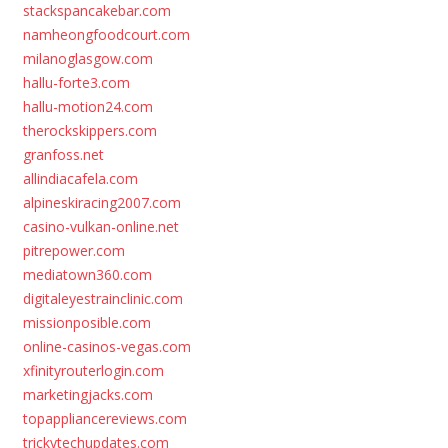
stackspancakebar.com
namheongfoodcourt.com
milanoglasgow.com
hallu-forte3.com
hallu-motion24.com
therockskippers.com
granfoss.net
allindiacafela.com
alpineskiracing2007.com
casino-vulkan-online.net
pitrepower.com
mediatown360.com
digitaleyestrainclinic.com
missionposible.com
online-casinos-vegas.com
xfinityrouterlogin.com
marketingjacks.com
topappliancereviews.com
trickytechupdates.com