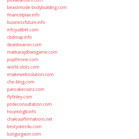
beastmode-bodybuilding.com
financelplan.info
businessfuture.info
infojudibet.com
cbdmap.info
deanbeanxn.com
matkarajdhanigame.com
popthrone.com
world-slots.com
imakewebsolution.com
che-blog.com
pancakecoinz.com
flyfinley.com
prideconsultation.com
hountinglil.info
chakraaffirmations.net
bestjokes4u.com
lustgurgaon.com