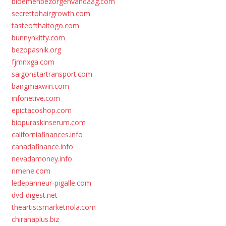
bloemenbezorgenvandaag.com
secrettohairgrowth.com
tasteofthaitogo.com
bunnynkitty.com
bezopasnik.org
fjmnxga.com
saigonstartransport.com
bangmaxwin.com
infonetive.com
epictacoshop.com
biopuraskinserum.com
californiafinances.info
canadafinance.info
nevadamoney.info
rimene.com
ledepanneur-pigalle.com
dvd-digest.net
theartistsmarketnola.com
chiranaplus.biz