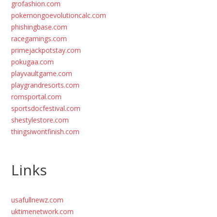
grofashion.com
pokemongoevolutioncalc.com
phishingbase.com
racegamings.com
primejackpotstay.com
pokugaa.com
playvaultgame.com
playgrandresorts.com
romsportal.com
sportsdocfestival.com
shestylestore.com
thingsiwontfinish.com
Links
usafullnewz.com
uktimenetwork.com