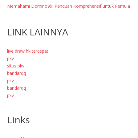
Memahami Domino99: Panduan Komprehensif untuk Pemula
LINK LAINNYA
live draw hk tercepat
pkv
situs pkv
bandarqq
pkv
bandarqq
pkv
Links