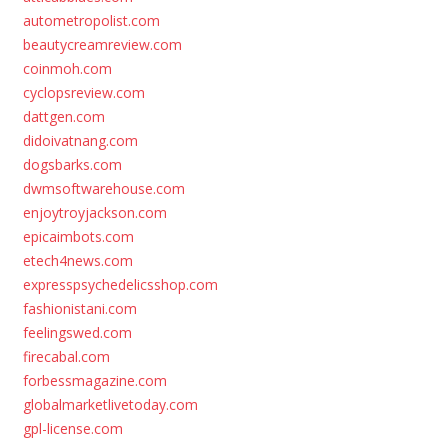
autometropolist.com
beautycreamreview.com
coinmoh.com
cyclopsreview.com
dattgen.com
didoivatnang.com
dogsbarks.com
dwmsoftwarehouse.com
enjoytroyjackson.com
epicaimbots.com
etech4news.com
expresspsychedelicsshop.com
fashionistani.com
feelingswed.com
firecabal.com
forbessmagazine.com
globalmarketlivetoday.com
gpl-license.com