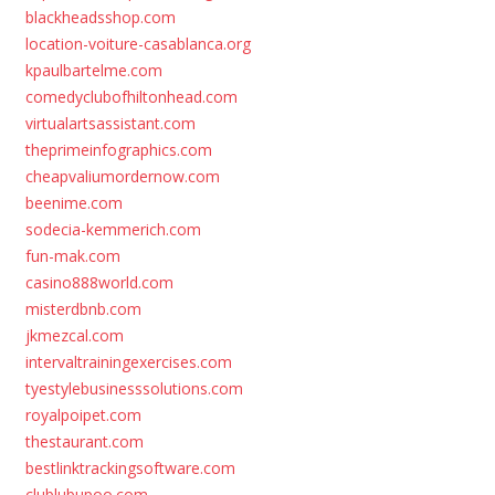
blackheadsshop.com
location-voiture-casablanca.org
kpaulbartelme.com
comedyclubofhiltonhead.com
virtualartsassistant.com
theprimeinfographics.com
cheapvaliumordernow.com
beenime.com
sodecia-kemmerich.com
fun-mak.com
casino888world.com
misterdbnb.com
jkmezcal.com
intervaltrainingexercises.com
tyestylebusinesssolutions.com
royalpoipet.com
thestaurant.com
bestlinktrackingsoftware.com
clublubupoo.com