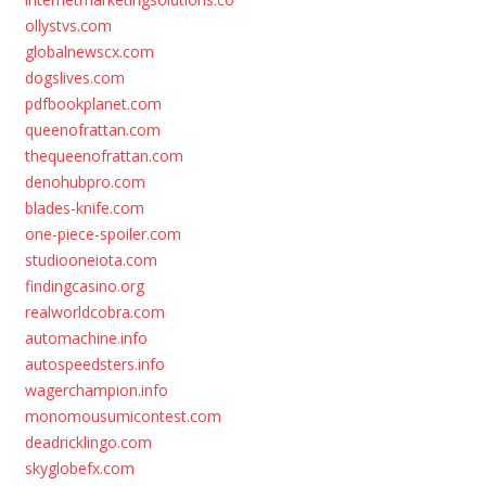
ollystvs.com
globalnewscx.com
dogslives.com
pdfbookplanet.com
queenofrattan.com
thequeenofrattan.com
denohubpro.com
blades-knife.com
one-piece-spoiler.com
studiooneiota.com
findingcasino.org
realworldcobra.com
automachine.info
autospeedsters.info
wagerchampion.info
monomousumicontest.com
deadricklingo.com
skyglobefx.com