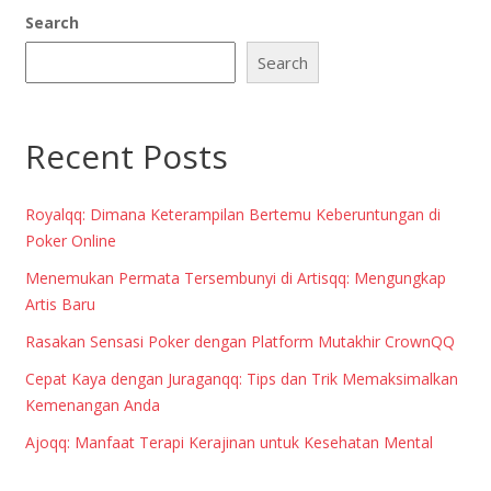
Search
Search
Recent Posts
Royalqq: Dimana Keterampilan Bertemu Keberuntungan di
Poker Online
Menemukan Permata Tersembunyi di Artisqq: Mengungkap
Artis Baru
Rasakan Sensasi Poker dengan Platform Mutakhir CrownQQ
Cepat Kaya dengan Juraganqq: Tips dan Trik Memaksimalkan
Kemenangan Anda
Ajoqq: Manfaat Terapi Kerajinan untuk Kesehatan Mental