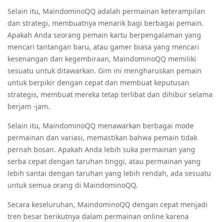
Selain itu, MaindominoQQ adalah permainan keterampilan
dan strategi, membuatnya menarik bagi berbagai pemain.
Apakah Anda seorang pemain kartu berpengalaman yang
mencari tantangan baru, atau gamer biasa yang mencari
kesenangan dan kegembiraan, MaindominoQQ memiliki
sesuatu untuk ditawarkan. Gim ini mengharuskan pemain
untuk berpikir dengan cepat dan membuat keputusan
strategis, membuat mereka tetap terlibat dan dihibur selama
berjam -jam.
Selain itu, MaindominoQQ menawarkan berbagai mode
permainan dan variasi, memastikan bahwa pemain tidak
pernah bosan. Apakah Anda lebih suka permainan yang
serba cepat dengan taruhan tinggi, atau permainan yang
lebih santai dengan taruhan yang lebih rendah, ada sesuatu
untuk semua orang di MaindominoQQ.
Secara keseluruhan, MaindominoQQ dengan cepat menjadi
tren besar berikutnya dalam permainan online karena