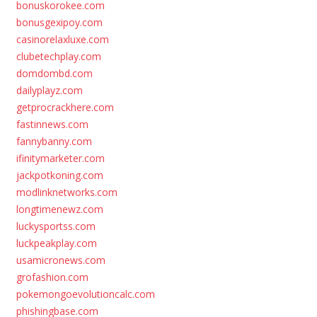
bonuskorokee.com
bonusgexipoy.com
casinorelaxluxe.com
clubetechplay.com
domdombd.com
dailyplayz.com
getprocrackhere.com
fastinnews.com
fannybanny.com
ifinitymarketer.com
jackpotkoning.com
modlinknetworks.com
longtimenewz.com
luckysportss.com
luckpeakplay.com
usamicronews.com
grofashion.com
pokemongoevolutioncalc.com
phishingbase.com