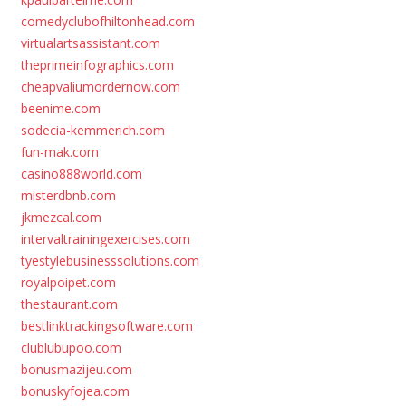
comedyclubofhiltonhead.com
virtualartsassistant.com
theprimeinfographics.com
cheapvaliumordernow.com
beenime.com
sodecia-kemmerich.com
fun-mak.com
casino888world.com
misterdbnb.com
jkmezcal.com
intervaltrainingexercises.com
tyestylebusinesssolutions.com
royalpoipet.com
thestaurant.com
bestlinktrackingsoftware.com
clublubupoo.com
bonusmazijeu.com
bonuskyfojea.com