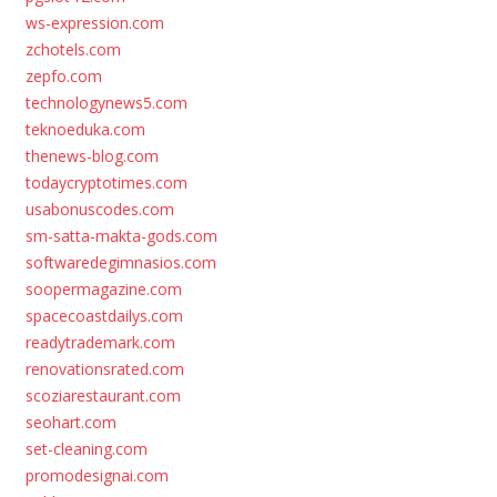
ws-expression.com
zchotels.com
zepfo.com
technologynews5.com
teknoeduka.com
thenews-blog.com
todaycryptotimes.com
usabonuscodes.com
sm-satta-makta-gods.com
softwaredegimnasios.com
soopermagazine.com
spacecoastdailys.com
readytrademark.com
renovationsrated.com
scoziarestaurant.com
seohart.com
set-cleaning.com
promodesignai.com