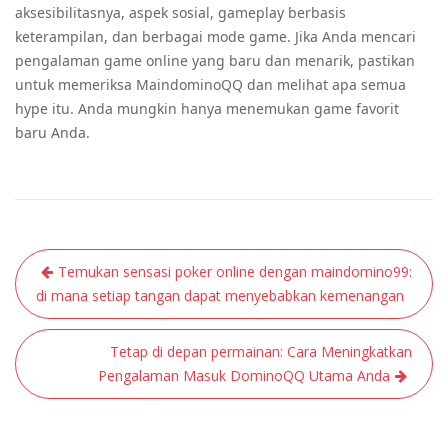
aksesibilitasnya, aspek sosial, gameplay berbasis
keterampilan, dan berbagai mode game. Jika Anda mencari
pengalaman game online yang baru dan menarik, pastikan
untuk memeriksa MaindominoQQ dan melihat apa semua
hype itu. Anda mungkin hanya menemukan game favorit
baru Anda.
Post
Temukan sensasi poker online dengan maindomino99:
navigation
di mana setiap tangan dapat menyebabkan kemenangan
Tetap di depan permainan: Cara Meningkatkan
Pengalaman Masuk DominoQQ Utama Anda