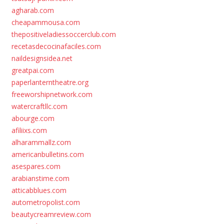
agharab.com
cheapammousa.com
thepositiveladiessoccerclub.com
recetasdecocinafaciles.com
naildesignsidea.net
greatpai.com
paperlanterntheatre.org
freeworshipnetwork.com
watercraftllc.com
abourge.com
afiliixs.com
alharammallz.com
americanbulletins.com
asespares.com
arabianstime.com
atticabblues.com
autometropolist.com
beautycreamreview.com