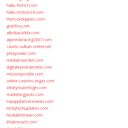
hallu-forte3.com
hallu-motion24.com
therockskippers.com
granfoss.net
allindiacafela.com
alpineskiracing2007.com
casino-vulkan-online.net
pitrepower.com
mediatown360.com
digitaleyestrainclinic.com
missionposible.com
online-casinos-vegas.com
xfinityrouterlogin.com
marketingjacks.com
topappliancereviews.com
trickytechupdates.com
hindiabhimaan.com
khabresach.com