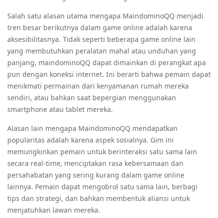
Salah satu alasan utama mengapa MaindominoQQ menjadi
tren besar berikutnya dalam game online adalah karena
aksesibilitasnya. Tidak seperti beberapa game online lain
yang membutuhkan peralatan mahal atau unduhan yang
panjang, maindominoQQ dapat dimainkan di perangkat apa
pun dengan koneksi internet. Ini berarti bahwa pemain dapat
menikmati permainan dari kenyamanan rumah mereka
sendiri, atau bahkan saat bepergian menggunakan
smartphone atau tablet mereka.
Alasan lain mengapa MaindominoQQ mendapatkan
popularitas adalah karena aspek sosialnya. Gim ini
memungkinkan pemain untuk berinteraksi satu sama lain
secara real-time, menciptakan rasa kebersamaan dan
persahabatan yang sering kurang dalam game online
lainnya. Pemain dapat mengobrol satu sama lain, berbagi
tips dan strategi, dan bahkan membentuk aliansi untuk
menjatuhkan lawan mereka.