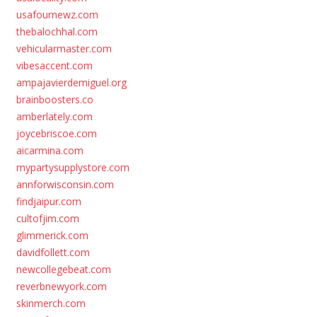
usafournewz.com
thebalochhal.com
vehicularmaster.com
vibesaccent.com
ampajavierdemiguel.org
brainboosters.co
amberlately.com
joycebriscoe.com
aicarmina.com
mypartysupplystore.com
annforwisconsin.com
findjaipur.com
cultofjim.com
glimmerick.com
davidfollett.com
newcollegebeat.com
reverbnewyork.com
skinmerch.com