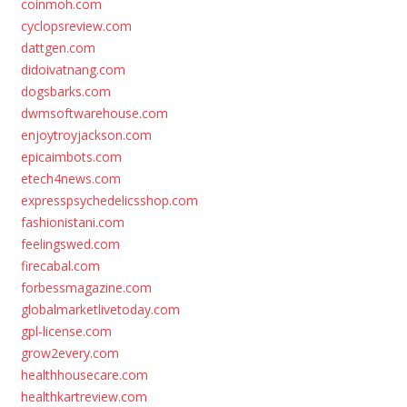
coinmoh.com
cyclopsreview.com
dattgen.com
didoivatnang.com
dogsbarks.com
dwmsoftwarehouse.com
enjoytroyjackson.com
epicaimbots.com
etech4news.com
expresspsychedelicsshop.com
fashionistani.com
feelingswed.com
firecabal.com
forbessmagazine.com
globalmarketlivetoday.com
gpl-license.com
grow2every.com
healthhousecare.com
healthkartreview.com