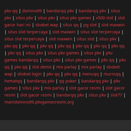
pkv qq
|
domino99
|
bandarqq pkv
|
bandarqq pkv
|
situs
pkv
|
situs pkv
|
situs pkv
|
situs pkv games
|
x500 slot
|
slot
gacor hari ini
|
sbobet wap
|
situs qq
|
pg slot
|
slot maxwin
|
situs slot terpercaya
|
slot maxwin
|
situs slot terpercaya
|
situs slot terpercaya
|
slot maxwin
|
situs slot
|
situs pkv
|
pkv qq
|
pkv qq
|
pkv qq
|
pkv qq
|
pkv qq
|
pkv qq
|
pkv qq
|
pkv qq
|
situs pkv
|
situs pkv games
|
situs pkv
|
pkv
games bandarqq
|
situs pkv
|
situs pkv games
|
pkv qq
|
pkv
qq
|
pkv qq
|
slot demo
|
mix parlay
|
mix parlay
|
sbobet
wap
|
sbobet login
|
pkv qq
|
pkv qq
|
menuqq
|
murniqq
|
hematqq
|
bandarqq pkv
|
qq poker
|
bandarqq pkv
|
pkv
games
|
situs pkv
|
mix parlay
|
slot gacor resmi
|
slot gacor
resmi
|
slot gacor resmi
|
bandarqq pkv
|
situs pkv
|
slot77
|
maindomino99.pkvgamesresmi.org