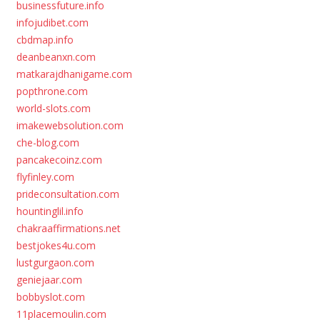
businessfuture.info
infojudibet.com
cbdmap.info
deanbeanxn.com
matkarajdhanigame.com
popthrone.com
world-slots.com
imakewebsolution.com
che-blog.com
pancakecoinz.com
flyfinley.com
prideconsultation.com
hountinglil.info
chakraaffirmations.net
bestjokes4u.com
lustgurgaon.com
geniejaar.com
bobbyslot.com
11placemoulin.com