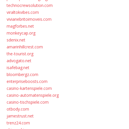
technocrewsolution.com
viraltokvibes.com
vivianebritoimoveis.com
magforbes.net
monkeycap.org
sdenix.net
amarinhillcrest.com
the-tourist.org
advogato.net
isafebag.net
bloombergz.com
enterpriseboosts.com
casino-kartenspiele.com
casino-automatenspiele.org
casino-tischspiele.com
otbody.com
jamestrust.net
trenz24.com