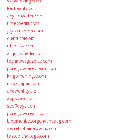
skipworking.com
loizbeauty.com
anyconverter.com
timespedia.com
jejakkrismon.com
diemthole.biz
ufabetkk.com
allquickmedia.com
technewsgazette.com
pureglowfacecream.com
kingofherrings.com
mrbetjapan.com
anewentity.biz
appkuala.com
seo7days.com
pureglowcream.com
bloemenbezorgenvandaag.com
secrettohairgrowth.com
tasteofthaitogo.com