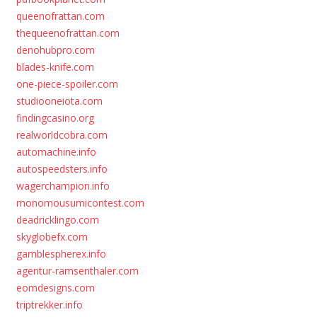
queenofrattan.com
thequeenofrattan.com
denohubpro.com
blades-knife.com
one-piece-spoiler.com
studiooneiota.com
findingcasino.org
realworldcobra.com
automachine.info
autospeedsters.info
wagerchampion.info
monomousumicontest.com
deadricklingo.com
skyglobefx.com
gamblespherex.info
agentur-ramsenthaler.com
eomdesigns.com
triptrekker.info