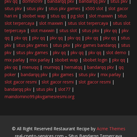
pkv qq
|
domino99
|
bandarqq pkv
|
bandarqq pkv
|
situs pkv
|
situs pkv
|
situs pkv
|
situs pkv games
|
x500 slot
|
slot gacor
hari ini
|
sbobet wap
|
situs qq
|
pg slot
|
slot maxwin
|
situs
slot terpercaya
|
slot maxwin
|
situs slot terpercaya
|
situs slot
terpercaya
|
slot maxwin
|
situs slot
|
situs pkv
|
pkv qq
|
pkv
qq
|
pkv qq
|
pkv qq
|
pkv qq
|
pkv qq
|
pkv qq
|
pkv qq
|
situs
pkv
|
situs pkv games
|
situs pkv
|
pkv games bandarqq
|
situs
pkv
|
situs pkv games
|
pkv qq
|
pkv qq
|
pkv qq
|
slot demo
|
mix parlay
|
mix parlay
|
sbobet wap
|
sbobet login
|
pkv qq
|
pkv qq
|
menuqq
|
murniqq
|
hematqq
|
bandarqq pkv
|
qq
poker
|
bandarqq pkv
|
pkv games
|
situs pkv
|
mix parlay
|
slot gacor resmi
|
slot gacor resmi
|
slot gacor resmi
|
bandarqq pkv
|
situs pkv
|
slot77
|
maindomino99.pkvgamesresmi.org
© All Right Reserved
Restaurant Recipe by
Acme Themes
real-crypto-services.com – Situs Bandarqq Terpercaya