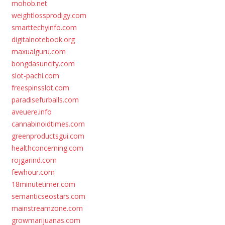
mohob.net
weightlossprodigy.com
smarttechyinfo.com
digitalnotebook.org
maxualguru.com
bongdasuncity.com
slot-pachi.com
freespinsslot.com
paradisefurballs.com
aveuere.info
cannabinoidtimes.com
greenproductsgui.com
healthconcerning.com
rojgarind.com
fewhour.com
18minutetimer.com
semanticseostars.com
mainstreamzone.com
growmarijuanas.com