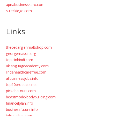
apnabusinesskaro.com
suleckiego.com
Links
thecedarglenmaltshop.com
georgemason.org
topicinhindi.com
uklanguageacademy.com
lindehealthcarefree.com
allbusinessjobs.info
top10products.net
pickabatours.com
beastmode-bodybuilding.com
financelplan.info
businessfuture.info
infojudibet.com