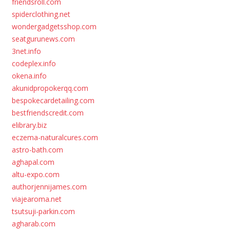
friendsroll.com
spiderclothing.net
wondergadgetsshop.com
seatgurunews.com
3net.info
codeplex.info
okena.info
akunidpropokerqq.com
bespokecardetailing.com
bestfriendscredit.com
elibrary.biz
eczema-naturalcures.com
astro-bath.com
aghapal.com
altu-expo.com
authorjennijames.com
viajearoma.net
tsutsuji-parkin.com
agharab.com