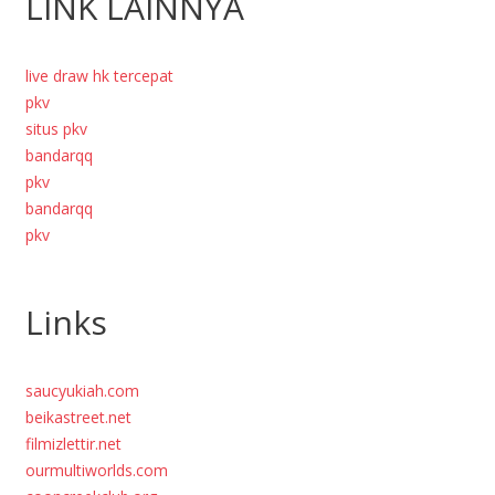
LINK LAINNYA
live draw hk tercepat
pkv
situs pkv
bandarqq
pkv
bandarqq
pkv
Links
saucyukiah.com
beikastreet.net
filmizlettir.net
ourmultiworlds.com