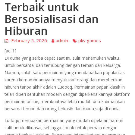
Terbaik untuk
Bersosialisasi dan
Hiburan
February 5, 2026
admin
pkv games
[ad_1]
Di dunia yang serba cepat saat ini, sulit menemukan waktu
untuk bersantai dan terhubung dengan teman dan keluarga.
Namun, salah satu permainan yang mendapatkan popularitas
karena kemampuannya menyatukan orang dan memberikan
hiburan tanpa akhir adalah Ludoqq. Permainan papan klasik ini
telah diberi sentuhan modern dengan diperkenalkannya platform
permainan online, membuatnya lebih mudah untuk dimainkan
bersama teman dan orang terkasih dari mana saja di dunia.
Ludoqq merupakan permainan yang mudah dipelajari namun
sulit untuk dikuasai, sehingga cocok untuk pemain dengan
semua tingkat keahlian. Permainan ini melibatkan pelemparan