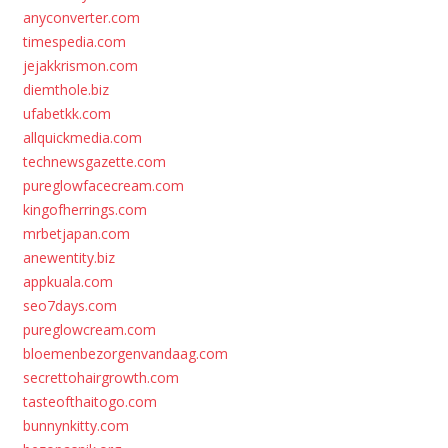
anyconverter.com
timespedia.com
jejakkrismon.com
diemthole.biz
ufabetkk.com
allquickmedia.com
technewsgazette.com
pureglowfacecream.com
kingofherrings.com
mrbetjapan.com
anewentity.biz
appkuala.com
seo7days.com
pureglowcream.com
bloemenbezorgenvandaag.com
secrettohairgrowth.com
tasteofthaitogo.com
bunnynkitty.com