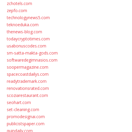
zchotels.com
zepfo.com
technologynews5.com
teknoeduka.com
thenews-blog.com
todaycryptotimes.com
usabonuscodes.com
sm-satta-makta-gods.com
softwaredegimnasios.com
soopermagazine.com
spacecoastdailys.com
readytrademark.com
renovationsrated.com
scoziarestaurant.com
seohart.com
set-cleaning.com
promodesignai.com
publicistspaper.com
quindaily.com