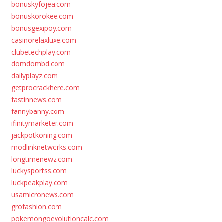
bonuskyfojea.com
bonuskorokee.com
bonusgexipoy.com
casinorelaxluxe.com
clubetechplay.com
domdombd.com
dailyplayz.com
getprocrackhere.com
fastinnews.com
fannybanny.com
ifinitymarketer.com
jackpotkoning.com
modlinknetworks.com
longtimenewz.com
luckysportss.com
luckpeakplay.com
usamicronews.com
grofashion.com
pokemongoevolutioncalc.com