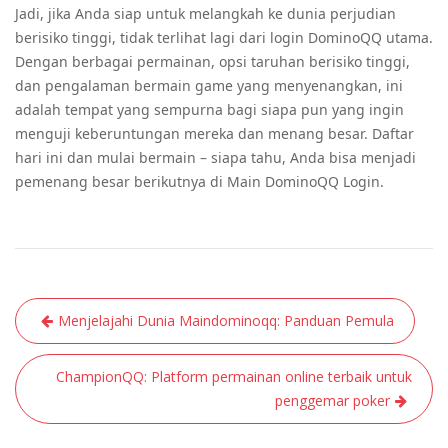
Jadi, jika Anda siap untuk melangkah ke dunia perjudian
berisiko tinggi, tidak terlihat lagi dari login DominoQQ utama.
Dengan berbagai permainan, opsi taruhan berisiko tinggi,
dan pengalaman bermain game yang menyenangkan, ini
adalah tempat yang sempurna bagi siapa pun yang ingin
menguji keberuntungan mereka dan menang besar. Daftar
hari ini dan mulai bermain – siapa tahu, Anda bisa menjadi
pemenang besar berikutnya di Main DominoQQ Login.
Post
Menjelajahi Dunia Maindominoqq: Panduan Pemula
navigation
ChampionQQ: Platform permainan online terbaik untuk
penggemar poker