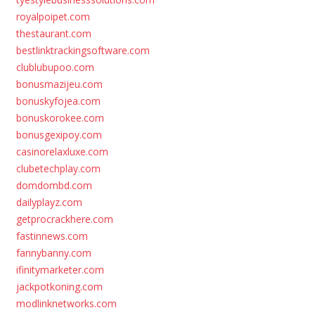
royalpoipet.com
thestaurant.com
bestlinktrackingsoftware.com
clublubupoo.com
bonusmazijeu.com
bonuskyfojea.com
bonuskorokee.com
bonusgexipoy.com
casinorelaxluxe.com
clubetechplay.com
domdombd.com
dailyplayz.com
getprocrackhere.com
fastinnews.com
fannybanny.com
ifinitymarketer.com
jackpotkoning.com
modlinknetworks.com