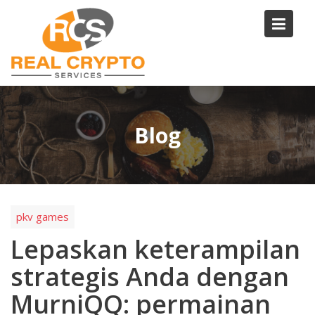
Skip
to
content
Blog
pkv games
Lepaskan keterampilan
strategis Anda dengan
MurniQQ: permainan