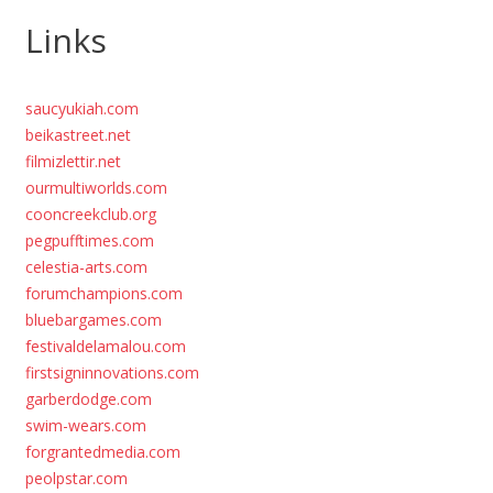
Links
saucyukiah.com
beikastreet.net
filmizlettir.net
ourmultiworlds.com
cooncreekclub.org
pegpufftimes.com
celestia-arts.com
forumchampions.com
bluebargames.com
festivaldelamalou.com
firstsigninnovations.com
garberdodge.com
swim-wears.com
forgrantedmedia.com
peolpstar.com