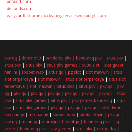
britaintt.com
deconds.com
easycartltd-domesticcleaningservicesedinburgh.com
pkv qq
|
domino99
|
bandarqq pkv
|
bandarqq pkv
|
situs pkv
|
situs pkv
|
situs pkv
|
situs pkv games
|
x500 slot
|
slot gacor
hari ini
|
sbobet wap
|
situs qq
|
pg slot
|
slot maxwin
|
situs
slot terpercaya
|
slot maxwin
|
situs slot terpercaya
|
situs slot
terpercaya
|
slot maxwin
|
situs slot
|
situs pkv
|
pkv qq
|
pkv
qq
|
pkv qq
|
pkv qq
|
pkv qq
|
pkv qq
|
pkv qq
|
pkv qq
|
situs
pkv
|
situs pkv games
|
situs pkv
|
pkv games bandarqq
|
situs
pkv
|
situs pkv games
|
pkv qq
|
pkv qq
|
pkv qq
|
slot demo
|
mix parlay
|
mix parlay
|
sbobet wap
|
sbobet login
|
pkv qq
|
pkv qq
|
menuqq
|
murniqq
|
hematqq
|
bandarqq pkv
|
qq
poker
|
bandarqq pkv
|
pkv games
|
situs pkv
|
mix parlay
|