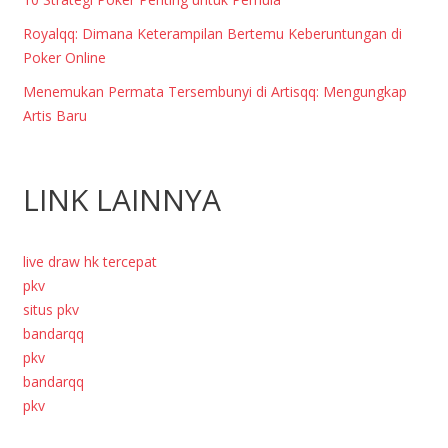
Royalqq: Dimana Keterampilan Bertemu Keberuntungan di
Poker Online
Menemukan Permata Tersembunyi di Artisqq: Mengungkap
Artis Baru
LINK LAINNYA
live draw hk tercepat
pkv
situs pkv
bandarqq
pkv
bandarqq
pkv