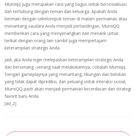
Murniqq juga merupakan cara yang bagus untuk bersosialisasi
dan terhubung dengan teman dan keluarga. Apakah Anda
bermain dengan sekelompok teman di malam permainan atau
menantang saudara Anda menjadi pertandingan, MurniQQ
memberikan cara yang menyenangkan dan menarik untuk
terikat dengan orang lain sambil juga mempertajam
keterampilan strategis Anda.
Jadi, jika Anda ingin melepaskan keterampilan strategis Anda
dan bersenang -senang saat melakukannya, cobalah Murniqq.
Dengan gameplaynya yang menantang, tikungan dan belokan
yang tidak dapat diprediksi, dan peluang untuk interaksi sosial,
MurniQQ pasti akan menjadi permainan kecerdasan dan strategi
favorit baru Anda.
[ad_2]