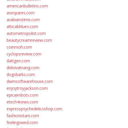
americanbulletins.com
asespares.com
arabianstime.com
atticabblues.com
autometropolist.com
beautycreamreview.com
coinmoh.com
cyclopsreview.com
dattgen.com
didoivatnang.com
dogsbarks.com
dwmsoftwarehouse.com
enjoytroyjackson.com
epicaimbots.com
etech4news.com
expresspsychedelicsshop.com
fashionistani.com
feelingswed.com