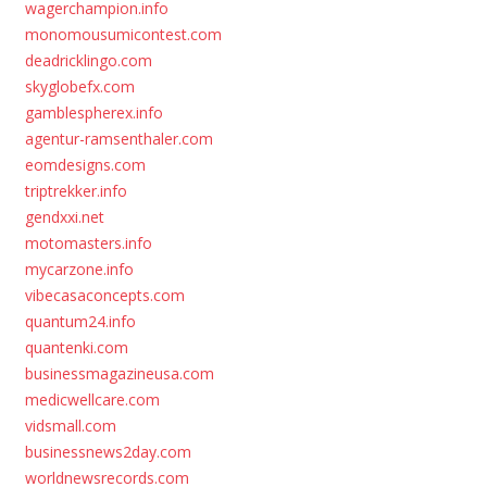
wagerchampion.info
monomousumicontest.com
deadricklingo.com
skyglobefx.com
gamblespherex.info
agentur-ramsenthaler.com
eomdesigns.com
triptrekker.info
gendxxi.net
motomasters.info
mycarzone.info
vibecasaconcepts.com
quantum24.info
quantenki.com
businessmagazineusa.com
medicwellcare.com
vidsmall.com
businessnews2day.com
worldnewsrecords.com