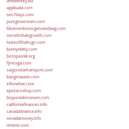
anewentity.biz
appkuala.com
seo7days.com
pureglowcream.com
bloemenbezorgenvandaag.com
secrettohairgrowth.com
tasteofthaitogo.com
bunnynkitty.com
bezopasnik.org
fjmnxga.com
saigonstartransport.com
bangmaxwin.com
infonetive.com
epictacoshop.com
biopuraskinserum.com
californiafinances.info
canadafinance.info
nevadamoney.info
rimene.com