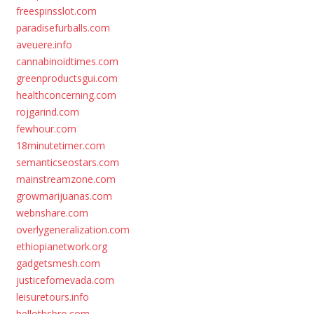
freespinsslot.com
paradisefurballs.com
aveuere.info
cannabinoidtimes.com
greenproductsgui.com
healthconcerning.com
rojgarind.com
fewhour.com
18minutetimer.com
semanticseostars.com
mainstreamzone.com
growmarijuanas.com
webnshare.com
overlygeneralization.com
ethiopianetwork.org
gadgetsmesh.com
justicefornevada.com
leisuretours.info
hellotbsbro.com