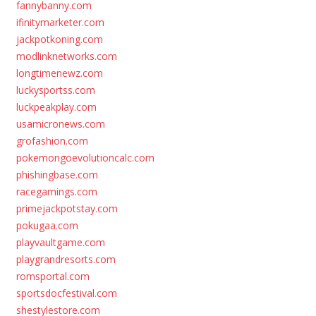
fannybanny.com
ifinitymarketer.com
jackpotkoning.com
modlinknetworks.com
longtimenewz.com
luckysportss.com
luckpeakplay.com
usamicronews.com
grofashion.com
pokemongoevolutioncalc.com
phishingbase.com
racegamings.com
primejackpotstay.com
pokugaa.com
playvaultgame.com
playgrandresorts.com
romsportal.com
sportsdocfestival.com
shestylestore.com