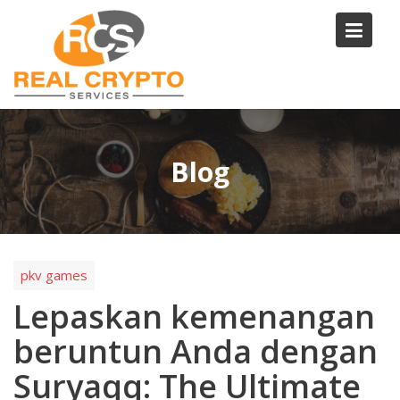
Skip
to
content
Blog
pkv games
Lepaskan kemenangan
beruntun Anda dengan
Suryaqq: The Ultimate