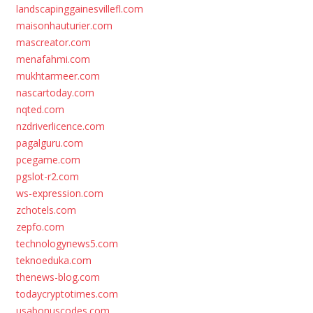
landscapinggainesvillefl.com
maisonhauturier.com
mascreator.com
menafahmi.com
mukhtarmeer.com
nascartoday.com
nqted.com
nzdriverlicence.com
pagalguru.com
pcegame.com
pgslot-r2.com
ws-expression.com
zchotels.com
zepfo.com
technologynews5.com
teknoeduka.com
thenews-blog.com
todaycryptotimes.com
usabonuscodes.com