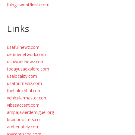
thingsiwontfinish.com
Links
usafullnewz.com
uktimenetwork.com
usaworldnewz.com
todayusaexplore.com
usalocality.com
usafournewz.com
thebalochhal.com
vehicularmaster.com
vibesaccent.com
ampajavierdemiguel.org
brainboosters.co
amberlately.com
joycebriscoe.com