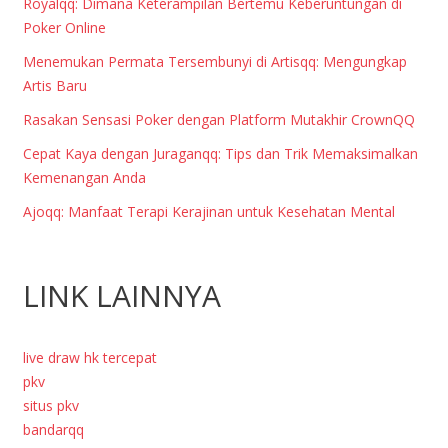
Royalqq: Dimana Keterampilan Bertemu Keberuntungan di
Poker Online
Menemukan Permata Tersembunyi di Artisqq: Mengungkap
Artis Baru
Rasakan Sensasi Poker dengan Platform Mutakhir CrownQQ
Cepat Kaya dengan Juraganqq: Tips dan Trik Memaksimalkan
Kemenangan Anda
Ajoqq: Manfaat Terapi Kerajinan untuk Kesehatan Mental
LINK LAINNYA
live draw hk tercepat
pkv
situs pkv
bandarqq