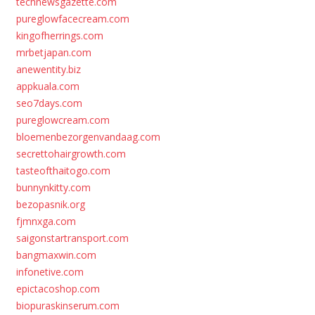
technewsgazette.com
pureglowfacecream.com
kingofherrings.com
mrbetjapan.com
anewentity.biz
appkuala.com
seo7days.com
pureglowcream.com
bloemenbezorgenvandaag.com
secrettohairgrowth.com
tasteofthaitogo.com
bunnynkitty.com
bezopasnik.org
fjmnxga.com
saigonstartransport.com
bangmaxwin.com
infonetive.com
epictacoshop.com
biopuraskinserum.com