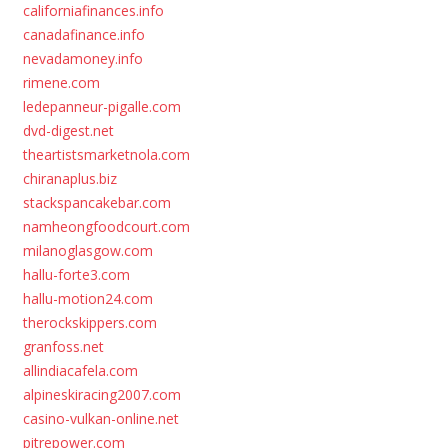
californiafinances.info
canadafinance.info
nevadamoney.info
rimene.com
ledepanneur-pigalle.com
dvd-digest.net
theartistsmarketnola.com
chiranaplus.biz
stackspancakebar.com
namheongfoodcourt.com
milanoglasgow.com
hallu-forte3.com
hallu-motion24.com
therockskippers.com
granfoss.net
allindiacafela.com
alpineskiracing2007.com
casino-vulkan-online.net
pitrepower.com