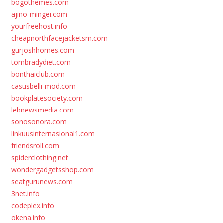
bogothemes.com
ajino-mingei.com
yourfreehost.info
cheapnorthfacejacketsm.com
gurjoshhomes.com
tombradydiet.com
bonthaiclub.com
casusbelli-mod.com
bookplatesociety.com
lebnewsmedia.com
sonosonora.com
linkuusinternasional1.com
friendsroll.com
spiderclothing.net
wondergadgetsshop.com
seatgurunews.com
3net.info
codeplex.info
okena.info