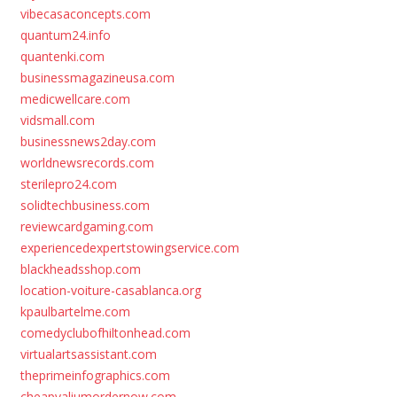
vibecasaconcepts.com
quantum24.info
quantenki.com
businessmagazineusa.com
medicwellcare.com
vidsmall.com
businessnews2day.com
worldnewsrecords.com
sterilepro24.com
solidtechbusiness.com
reviewcardgaming.com
experiencedexpertstowingservice.com
blackheadsshop.com
location-voiture-casablanca.org
kpaulbartelme.com
comedyclubofhiltonhead.com
virtualartsassistant.com
theprimeinfographics.com
cheapvaliumordernow.com