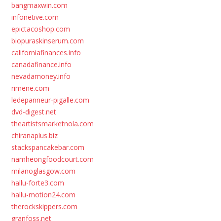
bangmaxwin.com
infonetive.com
epictacoshop.com
biopuraskinserum.com
californiafinances.info
canadafinance.info
nevadamoney.info
rimene.com
ledepanneur-pigalle.com
dvd-digest.net
theartistsmarketnola.com
chiranaplus.biz
stackspancakebar.com
namheongfoodcourt.com
milanoglasgow.com
hallu-forte3.com
hallu-motion24.com
therockskippers.com
granfoss.net