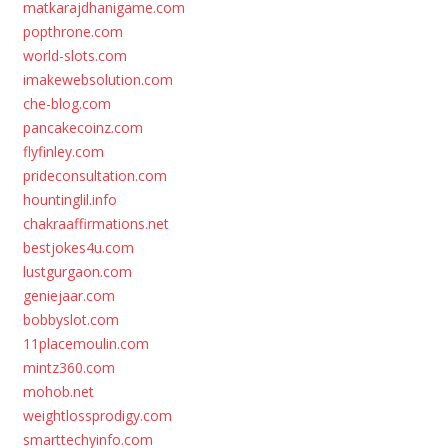
matkarajdhanigame.com
popthrone.com
world-slots.com
imakewebsolution.com
che-blog.com
pancakecoinz.com
flyfinley.com
prideconsultation.com
hountinglil.info
chakraaffirmations.net
bestjokes4u.com
lustgurgaon.com
geniejaar.com
bobbyslot.com
11placemoulin.com
mintz360.com
mohob.net
weightlossprodigy.com
smarttechyinfo.com