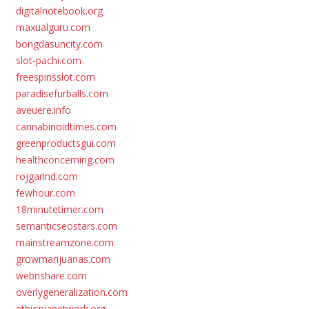
digitalnotebook.org
maxualguru.com
bongdasuncity.com
slot-pachi.com
freespinsslot.com
paradisefurballs.com
aveuere.info
cannabinoidtimes.com
greenproductsgui.com
healthconcerning.com
rojgarind.com
fewhour.com
18minutetimer.com
semanticseostars.com
mainstreamzone.com
growmarijuanas.com
webnshare.com
overlygeneralization.com
ethiopianetwork.org