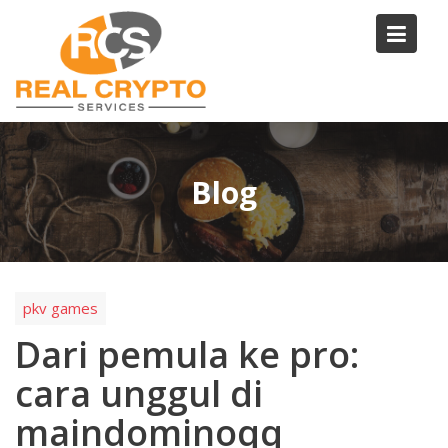
Skip
to
content
Blog
pkv games
Dari pemula ke pro:
cara unggul di
maindominoqq