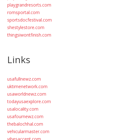
playgrandresorts.com
romsportal.com
sportsdocfestival.com
shestylestore.com
thingsiwontfinish.com
Links
usafullnewz.com
uktimenetwork.com
usaworldnewz.com
todayusaexplore.com
usalocality.com
usafournewz.com
thebalochhal.com
vehicularmaster.com
vibesaccent.com