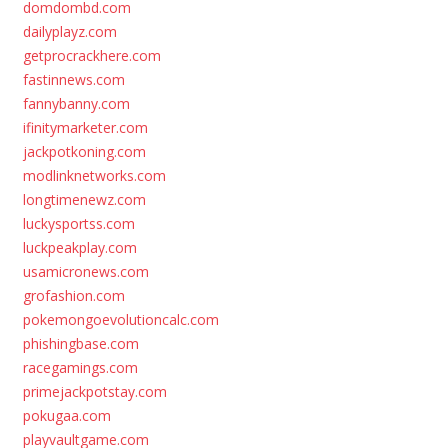
domdombd.com
dailyplayz.com
getprocrackhere.com
fastinnews.com
fannybanny.com
ifinitymarketer.com
jackpotkoning.com
modlinknetworks.com
longtimenewz.com
luckysportss.com
luckpeakplay.com
usamicronews.com
grofashion.com
pokemongoevolutioncalc.com
phishingbase.com
racegamings.com
primejackpotstay.com
pokugaa.com
playvaultgame.com