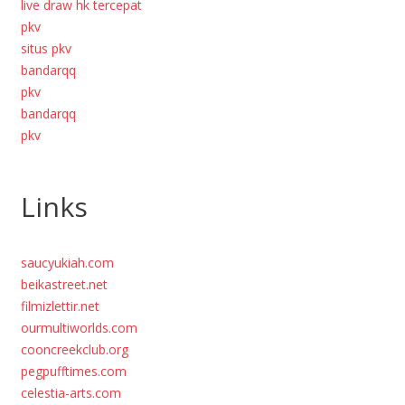
live draw hk tercepat
pkv
situs pkv
bandarqq
pkv
bandarqq
pkv
Links
saucyukiah.com
beikastreet.net
filmizlettir.net
ourmultiworlds.com
cooncreekclub.org
pegpufftimes.com
celestia-arts.com