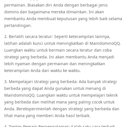
permainan. Biasakan diri Anda dengan berbagai jenis
domino dan bagaimana mereka dimainkan. Ini akan
membantu Anda membuat keputusan yang lebih baik selama
pertandingan.
2. Berlatih secara teratur: Seperti keterampilan lainnya,
latihan adalah kunci untuk meningkatkan di MaindominoQQ.
Luangkan waktu untuk bermain secara teratur dan coba
strategi yang berbeda. Ini akan membantu Anda menjadi
lebih nyaman dengan permainan dan meningkatkan
keterampilan Anda dari waktu ke waktu.
3. Mempelajari strategi yang berbeda: Ada banyak strategi
berbeda yang dapat Anda gunakan untuk menang di
MaindominoQQ. Luangkan waktu untuk mempelajari teknik
yang berbeda dan melihat mana yang paling cocok untuk
Anda. Bereksperimenlah dengan strategi yang berbeda dan
lihat mana yang memberi Anda hasil terbaik.
4. Tonton Pemain Berpengalaman: Salah satu cara terbaik