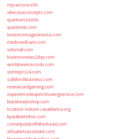
mycarzone.info
vibecasaconcepts.com
quantum24.info
quantenki.com
businessmagazineusa.com
medicwellcare.com
vidsmall.com
businessnews2day.com
worldnewsrecords.com
sterilepro24.com
solidtechbusiness.com
reviewcardgaming.com
experiencedexpertstowingservice.com
blackheadsshop.com
location-voiture-casablanca.org
kpaulbartelme.com
comedyclubofhiltonhead.com
virtualartsassistant.com
theprimeinfographics.com