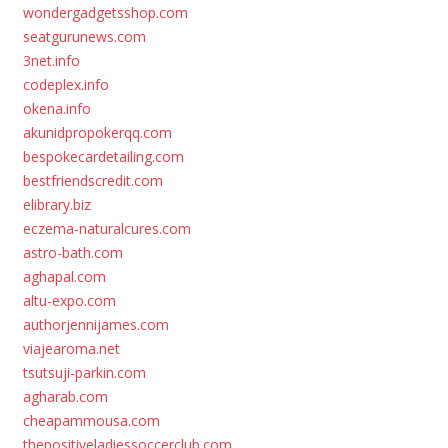
wondergadgetsshop.com
seatgurunews.com
3net.info
codeplex.info
okena.info
akunidpropokerqq.com
bespokecardetailing.com
bestfriendscredit.com
elibrary.biz
eczema-naturalcures.com
astro-bath.com
aghapal.com
altu-expo.com
authorjennijames.com
viajearoma.net
tsutsuji-parkin.com
agharab.com
cheapammousa.com
thepositiveladiessoccerclub.com