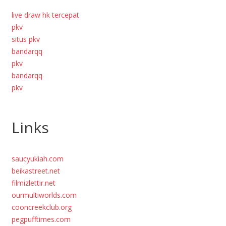
live draw hk tercepat
pkv
situs pkv
bandarqq
pkv
bandarqq
pkv
Links
saucyukiah.com
beikastreet.net
filmizlettir.net
ourmultiworlds.com
cooncreekclub.org
pegpufftimes.com