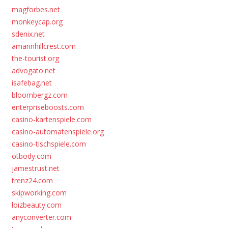
magforbes.net
monkeycap.org
sdenix.net
amarinhillcrest.com
the-tourist.org
advogato.net
isafebag.net
bloombergz.com
enterpriseboosts.com
casino-kartenspiele.com
casino-automatenspiele.org
casino-tischspiele.com
otbody.com
jamestrust.net
trenz24.com
skipworking.com
loizbeauty.com
anyconverter.com