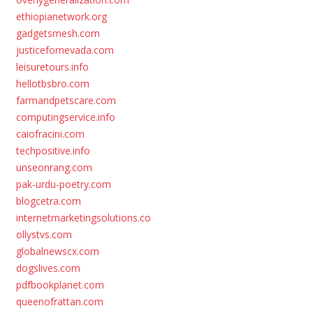
ethiopianetwork.org
gadgetsmesh.com
justicefornevada.com
leisuretours.info
hellotbsbro.com
farmandpetscare.com
computingservice.info
caiofracini.com
techpositive.info
unseonrang.com
pak-urdu-poetry.com
blogcetra.com
internetmarketingsolutions.co
ollystvs.com
globalnewscx.com
dogslives.com
pdfbookplanet.com
queenofrattan.com