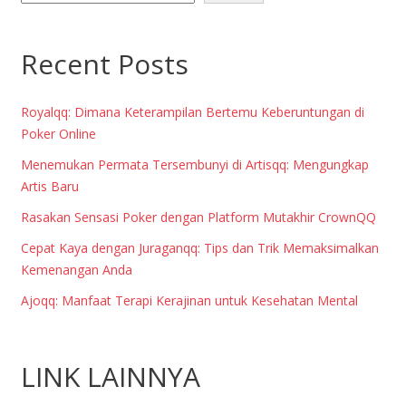
Recent Posts
Royalqq: Dimana Keterampilan Bertemu Keberuntungan di
Poker Online
Menemukan Permata Tersembunyi di Artisqq: Mengungkap
Artis Baru
Rasakan Sensasi Poker dengan Platform Mutakhir CrownQQ
Cepat Kaya dengan Juraganqq: Tips dan Trik Memaksimalkan
Kemenangan Anda
Ajoqq: Manfaat Terapi Kerajinan untuk Kesehatan Mental
LINK LAINNYA