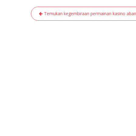
Post
Temukan kegembiraan permainan kasino aba
navigation