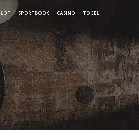
SLOT
SPORTBOOK
CASINO
TOGEL