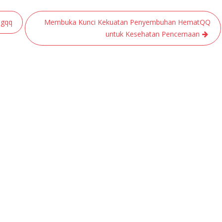
ngqq
Membuka Kunci Kekuatan Penyembuhan HematQQ
untuk Kesehatan Pencernaan