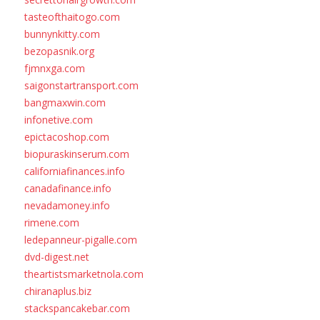
tasteofthaitogo.com
bunnynkitty.com
bezopasnik.org
fjmnxga.com
saigonstartransport.com
bangmaxwin.com
infonetive.com
epictacoshop.com
biopuraskinserum.com
californiafinances.info
canadafinance.info
nevadamoney.info
rimene.com
ledepanneur-pigalle.com
dvd-digest.net
theartistsmarketnola.com
chiranaplus.biz
stackspancakebar.com