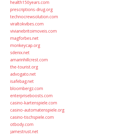
health150years.com
prescriptions-drug.org
technocrewsolution.com
viraltokvibes.com
vivianebritoimoveis.com
magforbes.net
monkeycap.org
sdenix.net
amarinhillcrest.com
the-tourist.org
advogato.net
isafebag.net
bloombergz.com
enterpriseboosts.com
casino-kartenspiele.com
casino-automatenspiele.org
casino-tischspiele.com
otbody.com
jamestrust.net