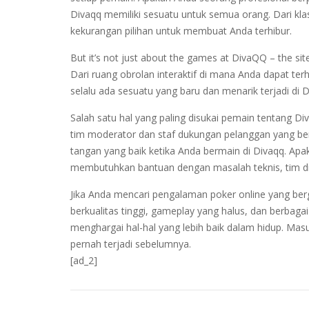
Divaqq memiliki sesuatu untuk semua orang. Dari klas
kekurangan pilihan untuk membuat Anda terhibur.
But it’s not just about the games at DivaQQ – the si
Dari ruang obrolan interaktif di mana Anda dapat te
selalu ada sesuatu yang baru dan menarik terjadi di D
Salah satu hal yang paling disukai pemain tentang D
tim moderator dan staf dukungan pelanggan yang ber
tangan yang baik ketika Anda bermain di Divaqq. Ap
membutuhkan bantuan dengan masalah teknis, tim di
Jika Anda mencari pengalaman poker online yang berga
berkualitas tinggi, gameplay yang halus, dan berbaga
menghargai hal-hal yang lebih baik dalam hidup. Mas
pernah terjadi sebelumnya.
[ad_2]